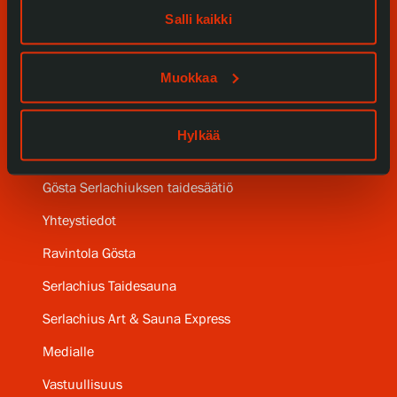
Palvelumme
Salli kaikki
Kokoelmat ja museo
Muokkaa
Serlachius Residenssi
SERLACHIUS+
Hylkää
Gösta Serlachiuksen taidesäätiö
Yhteystiedot
Ravintola Gösta
Serlachius Taidesauna
Serlachius Art & Sauna Express
Medialle
Vastuullisuus