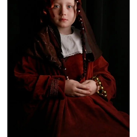
Näyttelyt
Tapahtumat
Palvelumme
Kokoelmat ja museo
Serlachius Residenssi
SERLACHIUS+