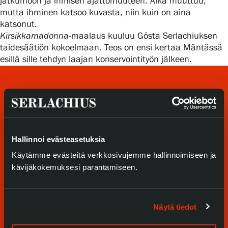
jatkumoon ja ihmisen ajattomuuteen. Aika muuttuu,
Tietosuoja ja evästeet
mutta ihminen katsoo kuvasta, niin kuin on aina
katsonut.
Verkkokauppa
Kirsikkamadonna
-maalaus kuuluu Gösta Serlachiuksen
taidesäätiön kokoelmaan. Teos on ensi kertaa Mäntässä
esillä sille tehdyn laajan konservointityön jälkeen.
Hallinnoi evästeasetuksia
Käytämme evästeitä verkkosivujemme hallinnoimiseen ja
Tule meille
kävijäkokemuksesi parantamiseen.
Näyttelyt
Tapahtumat
Näytä tiedot