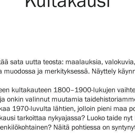
Kultakausi
ltää sata uutta teosta: maalauksia, valokuvia, l
 muodossa ja merkityksessä. Näyttely käyn
teen kultakauteen 1800–1900-lukujen vaihtees
eilija onkin valinnut muutamia taidehistoriam
kaa 1970-luvulta lähtien, jolloin pieni maa 
ausi tarkoittaa nykyajassa? Luoko taide nyt k
henkilökohtainen? Näitä pohtiessa on syntyny