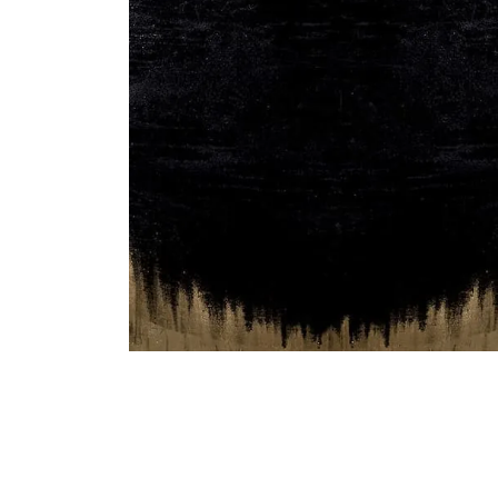
Serlachius Residenssi
SERLACHIUS+
Gösta Serlachiuksen taidesäätiö
Yhteystiedot
Ravintola Gösta
Serlachius Taidesauna