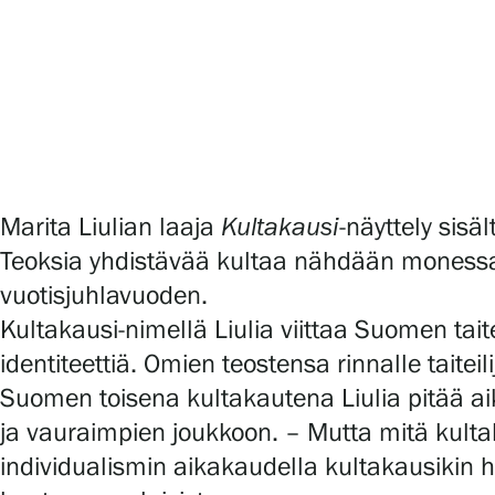
Serlachius Art & Sauna Express
Medialle
Vastuullisuus
Esteettömyys
Marita Liulian laaja
Kultakausi
-näyttely sisä
Tietosuoja ja evästeet
Teoksia yhdistävää kultaa nähdään monessa
vuotisjuhlavuoden.
Kultakausi-nimellä Liulia viittaa Suomen tai
Verkkokauppa
identiteettiä. Omien teostensa rinnalle tait
Suomen toisena kultakautena Liulia pitää ai
ja vauraimpien joukkoon. – Mutta mitä kultak
individualismin aikakaudella kultakausikin 