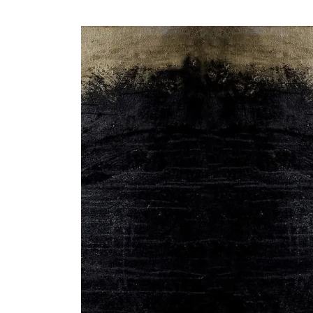
Tule meille
Näyttelyt
Tapahtumat
Palvelumme
Kokoelmat ja museo