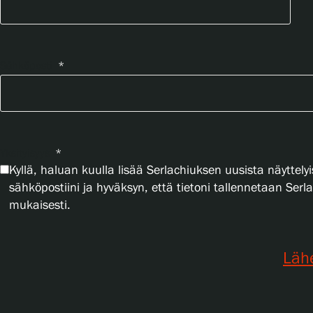
Sähköposti
*
Yksityisyys
*
Kyllä, haluan kuulla lisää Serlachiuksen uusista näyttelyi
sähköpostiini ja hyväksyn, että tietoni tallennetaan Ser
mukaisesti.
Läh