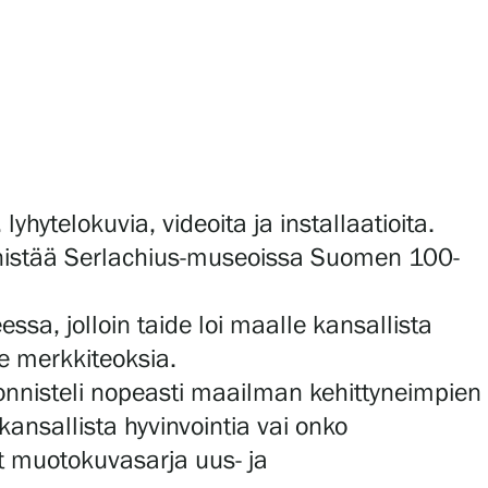
yhytelokuvia, videoita ja installaatioita.
nistää Serlachius-museoissa Suomen 100-
sa, jolloin taide loi maalle kansallista
me merkkiteoksia.
ponnisteli nopeasti maailman kehittyneimpien
ansallista hyvinvointia vai onko
t muotokuvasarja uus- ja