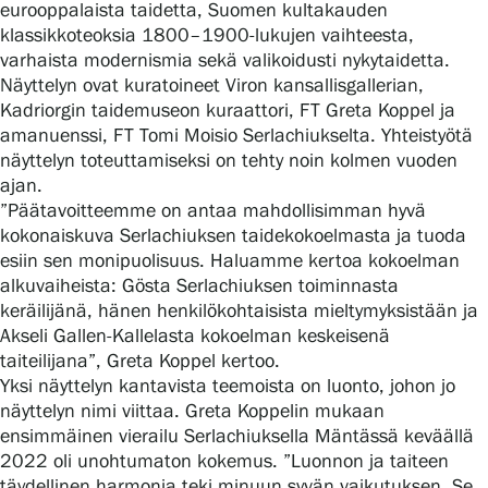
eurooppalaista taidetta, Suomen kultakauden
klassikkoteoksia 1800–1900-lukujen vaihteesta,
varhaista modernismia sekä valikoidusti nykytaidetta.
Gösta Serlachiuksen taidesäätiö
Näyttelyn ovat kuratoineet Viron kansallisgallerian,
Kadriorgin taidemuseon kuraattori, FT Greta Koppel ja
Yhteystiedot
amanuenssi, FT Tomi Moisio Serlachiukselta. Yhteistyötä
näyttelyn toteuttamiseksi on tehty noin kolmen vuoden
Ravintola Gösta
ajan.
”Päätavoitteemme on antaa mahdollisimman hyvä
kokonaiskuva Serlachiuksen taidekokoelmasta ja tuoda
Serlachius Taidesauna
esiin sen monipuolisuus. Haluamme kertoa kokoelman
alkuvaiheista: Gösta Serlachiuksen toiminnasta
Serlachius Art & Sauna Express
keräilijänä, hänen henkilökohtaisista mieltymyksistään ja
Akseli Gallen-Kallelasta kokoelman keskeisenä
Medialle
taiteilijana”, Greta Koppel kertoo.
Yksi näyttelyn kantavista teemoista on luonto, johon jo
Vastuullisuus
näyttelyn nimi viittaa. Greta Koppelin mukaan
ensimmäinen vierailu Serlachiuksella Mäntässä keväällä
Esteettömyys
2022 oli unohtumaton kokemus. ”Luonnon ja taiteen
täydellinen harmonia teki minuun syvän vaikutuksen. Se