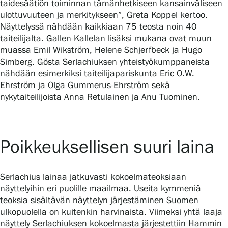
taidesäätiön toiminnan tämänhetkiseen kansainväliseen
ulottuvuuteen ja merkitykseen”, Greta Koppel kertoo.
Näyttelyssä nähdään kaikkiaan 75 teosta noin 40
taiteilijalta. Gallen-Kallelan lisäksi mukana ovat muun
muassa Emil Wikström, Helene Schjerfbeck ja Hugo
Simberg. Gösta Serlachiuksen yhteistyökumppaneista
nähdään esimerkiksi taiteilijapariskunta Eric O.W.
Ehrström ja Olga Gummerus-Ehrström sekä
nykytaiteilijoista Anna Retulainen ja Anu Tuominen.
Poikkeuksellisen suuri laina
Serlachius lainaa jatkuvasti kokoelmateoksiaan
näyttelyihin eri puolille maailmaa. Useita kymmeniä
teoksia sisältävän näyttelyn järjestäminen Suomen
ulkopuolella on kuitenkin harvinaista. Viimeksi yhtä laaja
näyttely Serlachiuksen kokoelmasta järjestettiin Hammin