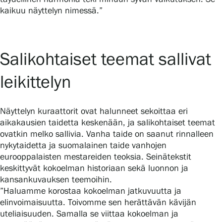
Tietosuoja ja evästeet
kaikuu näyttelyn nimessä.”
Verkkokauppa
Salikohtaiset teemat sallivat
leikittelyn
Näyttelyn kuraattorit ovat halunneet sekoittaa eri
aikakausien taidetta keskenään, ja salikohtaiset teemat
ovatkin melko sallivia. Vanha taide on saanut rinnalleen
nykytaidetta ja suomalainen taide vanhojen
eurooppalaisten mestareiden teoksia. Seinätekstit
keskittyvät kokoelman historiaan sekä luonnon ja
kansankuvauksen teemoihin.
”Haluamme korostaa kokoelman jatkuvuutta ja
elinvoimaisuutta. Toivomme sen herättävän kävijän
uteliaisuuden. Samalla se viittaa kokoelman ja