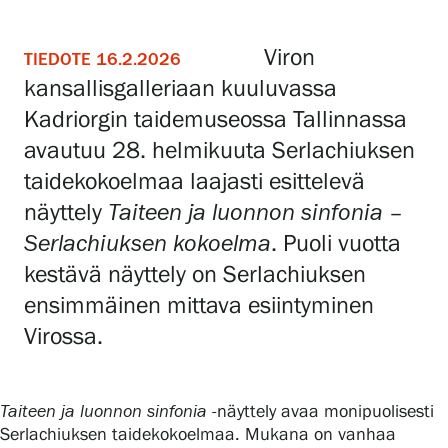
Näyttelyt
Viron
TIEDOTE 16.2.2026
kansallisgalleriaan kuuluvassa
Kadriorgin taidemuseossa Tallinnassa
Tapahtumat
avautuu 28. helmikuuta Serlachiuksen
taidekokoelmaa laajasti esittelevä
Palvelumme
näyttely
Taiteen ja luonnon sinfonia –
Serlachiuksen kokoelma
. Puoli vuotta
Kokoelmat ja museo
kestävä näyttely on Serlachiuksen
ensimmäinen mittava esiintyminen
Virossa.
Serlachius Residenssi
SERLACHIUS+
Taiteen ja luonnon sinfonia
-näyttely avaa monipuolisesti
Serlachiuksen taidekokoelmaa. Mukana on vanhaa