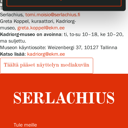
Lisätiedot:
Tomi Moisio, amanuenssi,
Serlachius,
tomi.moisio@serlachius.fi
Greta Koppel, kuraattori, Kadriorg-
museo,
greta.koppel@ekm.ee
Kadriorg-museo on avoinna:
ti, to-su 10–18, ke 10–20,
ma suljettu.
Museon käyntiosoite: Weizenbergi 37, 10127 Tallinna
Katso lisää:
kadriorg@ekm.ee
Täältä pääset näyttelyn mediakuviin
Tule meille