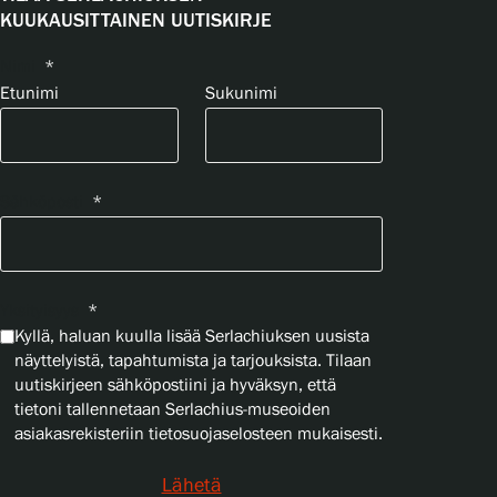
KUUKAUSITTAINEN UUTISKIRJE
Nimi
*
Etunimi
Sukunimi
Sähköposti
*
Yksityisyys
*
Kyllä, haluan kuulla lisää Serlachiuksen uusista
näyttelyistä, tapahtumista ja tarjouksista. Tilaan
uutiskirjeen sähköpostiini ja hyväksyn, että
tietoni tallennetaan Serlachius-museoiden
asiakasrekisteriin tietosuojaselosteen mukaisesti.
Lähetä