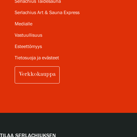
Serlachius Taidesauna
Serlachius Art & Sauna Express
Medialle
Vastuullisuus
Esteettömyys
Tietosuoja ja evästeet
Verkkokauppa
TILAA SERLACHIUKSEN