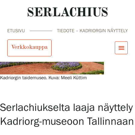
ETUSIVU
TIEDOTE – KADRIORGIN NÄYTTELY
Verkkokauppa
menu
close
Tule meille
Kadriorgin taidemuseo. Kuva: Meeli Küttim
Näyttelyt
Tapahtumat
Palvelumme
search
Haku
fi
en
sv
ja
Kokoelmat ja museo
Serlachiukselta laaja näyttely
Serlachius Residenssi
SERLACHIUS+
Kadriorg-museoon Tallinnaan
Tule meille