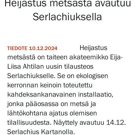
Heijastus metsästä avautuu
Serlachiuksella
Näyttelyt
Tapahtumat
Heijastus
TIEDOTE 10.12.2024
metsästä on taiteen akateemikko Eija-
Palvelumme
Liisa Ahtilan uusin tilausteos
Serlachiukselle. Se on ekologisen
Kokoelmat ja museo
kerronnan keinoin toteutettu
kahdeksankanavainen installaatio,
Serlachius Residenssi
jonka pääosassa on metsä ja
lähtökohtana ajatus olemisen
tilallisuudesta. Näyttely avautuu 14.12.
SERLACHIUS+
Serlachius Kartanolla.