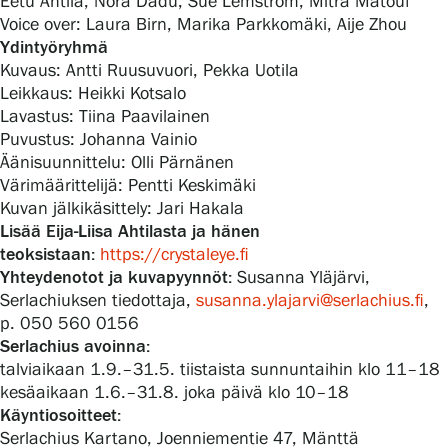
Eetu Ahtila, Nora Dadu, Sue Lemström, Mitra Matouf
Voice over: Laura Birn, Marika Parkkomäki, Aije Zhou
Ydintyöryhmä
Kuvaus: Antti Ruusuvuori, Pekka Uotila
Leikkaus: Heikki Kotsalo
Lavastus: Tiina Paavilainen
Puvustus: Johanna Vainio
Äänisuunnittelu: Olli Pärnänen
Värimäärittelijä: Pentti Keskimäki
Kuvan jälkikäsittely: Jari Hakala
Lisää Eija-Liisa Ahtilasta ja hänen
teoksistaan:
https://
crystaleye.fi
Yhteydenotot ja kuvapyynnöt:
Susanna Yläjärvi,
Serlachiuksen tiedottaja,
susanna.ylajarvi@serlachius.fi
,
p. 050 560 0156
Serlachius avoinna:
talviaikaan 1.9.–31.5. tiistaista sunnuntaihin klo 11–18
kesäaikaan 1.6.–31.8. joka päivä klo 10–18
Käyntiosoitteet:
Serlachius Kartano, Joenniementie 47, Mänttä