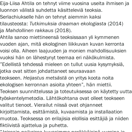
Tietosuoja ja evästeet
Eija-Liisa Ahtila on tehnyt viime vuosina useita ihmisen ja
luonnon välistä suhdetta käsitteleviä teoksia.
Serlachiukselle hän on tehnyt aiemmin kaksi
Verkkokauppa
tilausteosta:
Tutkimuksia draaman ekologiasta
(2014)
ja
Mahdollinen rakkaus
(2018).
Ahtila sanoo miettineensä teoksissaan yli kymmenen
vuoden ajan, mitä ekologinen liikkuvan kuvan kerronta
voisi olla. Aiheen laajuuden ja monien mahdollisuuksien
vuoksi hän on lähestynyt teemaa eri näkökulmista.
”Edellistä tehdessä mieleen on tullut uusia kysymyksiä,
jotka ovat sitten johdattaneet seuraavaan
teokseen.
Heijastus metsästä
on yritys koota noita
ekologisen kerronnan asioita yhteen”, hän miettii.
Teoksen suunnittelussa ja toteutuksessa on käytetty uutta
työskentelymetodia. Lähtökohtana ovat olleet teokseen
valitut tienoot. Vierailut niissä ovat ohjanneet
kirjoittamista, esittämistä, kuvaamista ja installaation
muotoa. Teoksessa on erilajisia elollisia esittäjiä ja niiden
fiktiivistä ajattelua ja puhetta.