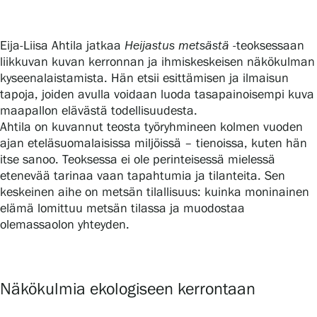
Eija-Liisa Ahtila jatkaa
Heijastus metsästä
-teoksessaan
Gösta Serlachiuksen taidesäätiö
liikkuvan kuvan kerronnan ja ihmiskeskeisen näkökulman
kyseenalaistamista. Hän etsii esittämisen ja ilmaisun
Yhteystiedot
tapoja, joiden avulla voidaan luoda tasapainoisempi kuva
maapallon elävästä todellisuudesta.
Ravintola Gösta
Ahtila on kuvannut teosta työryhmineen kolmen vuoden
ajan eteläsuomalaisissa miljöissä – tienoissa, kuten hän
Serlachius Taidesauna
itse sanoo. Teoksessa ei ole perinteisessä mielessä
etenevää tarinaa vaan tapahtumia ja tilanteita. Sen
Serlachius Art & Sauna Express
keskeinen aihe on metsän tilallisuus: kuinka moninainen
elämä lomittuu metsän tilassa ja muodostaa
Medialle
olemassaolon yhteyden.
Vastuullisuus
Näkökulmia ekologiseen kerrontaan
Esteettömyys