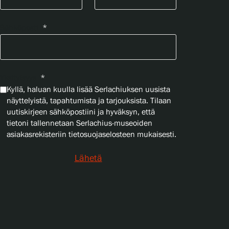
Sähköposti
*
Yksityisyys
*
Kyllä, haluan kuulla lisää Serlachiuksen uusista
näyttelyistä, tapahtumista ja tarjouksista. Tilaan
uutiskirjeen sähköpostiini ja hyväksyn, että
tietoni tallennetaan Serlachius-museoiden
asiakasrekisteriin tietosuojaselosteen mukaisesti.
Lähetä