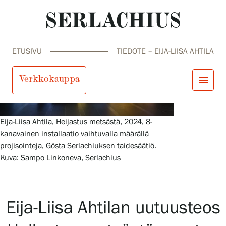
ETUSIVU
TIEDOTE – EIJA-LIISA AHTILA
Verkkokauppa
menu
close
Tule meille
Eija-Liisa Ahtila, Heijastus metsästä, 2024, 8-
Näyttelyt
kanavainen installaatio vaihtuvalla määrällä
Tapahtumat
projisointeja, Gösta Serlachiuksen taidesäätiö.
Palvelumme
search
Haku
fi
en
sv
ja
Kuva: Sampo Linkoneva, Serlachius
Kokoelmat ja museo
Serlachius Residenssi
SERLACHIUS+
Eija-Liisa Ahtilan uutuusteos
Tule meille