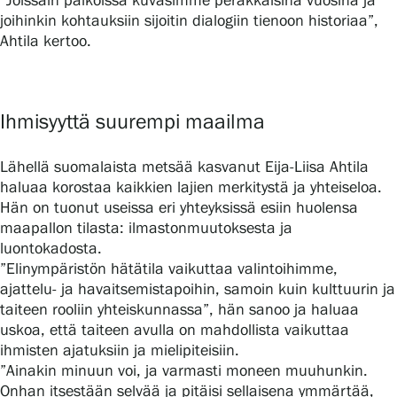
”Joissain paikoissa kuvasimme peräkkäisinä vuosina ja
joihinkin kohtauksiin sijoitin dialogiin tienoon historiaa”,
Ahtila kertoo.
Ihmisyyttä suurempi maailma
Lähellä suomalaista metsää kasvanut Eija-Liisa Ahtila
haluaa korostaa kaikkien lajien merkitystä ja yhteiseloa.
Hän on tuonut useissa eri yhteyksissä esiin huolensa
maapallon tilasta: ilmastonmuutoksesta ja
luontokadosta.
”Elinympäristön hätätila vaikuttaa valintoihimme,
ajattelu- ja havaitsemistapoihin, samoin kuin kulttuurin ja
taiteen rooliin yhteiskunnassa”, hän sanoo ja haluaa
uskoa, että taiteen avulla on mahdollista vaikuttaa
ihmisten ajatuksiin ja mielipiteisiin.
”Ainakin minuun voi, ja varmasti moneen muuhunkin.
Onhan itsestään selvää ja pitäisi sellaisena ymmärtää,