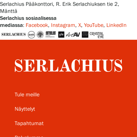
Serlachius Pääkonttori, R. Erik Serlachiuksen tie 2,
Mänttä
Serlachius sosiaalisessa
mediassa:
Facebook
,
Instagram
,
X
,
YouTube
,
LinkedIn
Tule meille
Näyttelyt
Tapahtumat