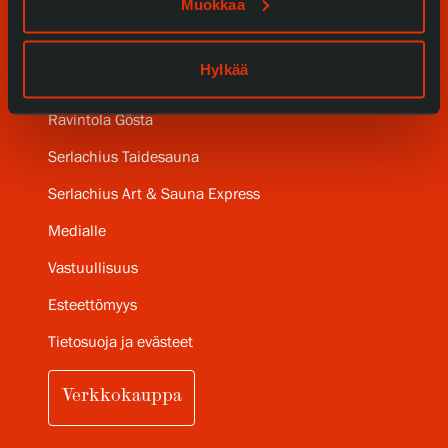
Muokkaa
Gösta Serlachiuksen taidesäätiö
Hylkää
Yhteystiedot
Ravintola Gösta
Serlachius Taidesauna
Serlachius Art & Sauna Express
Medialle
Vastuullisuus
Esteettömyys
Tietosuoja ja evästeet
Verkkokauppa