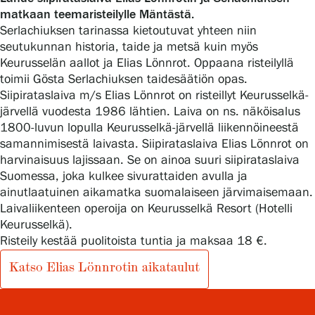
matkaan teemaristeilylle Mäntästä.
Serlachiuksen tarinassa kietoutuvat yhteen niin
seutukunnan historia, taide ja metsä kuin myös
Gösta Serlachiuksen taidesäätiö
Keurusselän aallot ja Elias Lönnrot. Oppaana risteilyllä
toimii Gösta Serlachiuksen taidesäätiön opas.
Yhteystiedot
Siipirataslaiva m/s Elias Lönnrot on risteillyt Keurusselkä-
järvellä vuodesta 1986 lähtien. Laiva on ns. näköisalus
Ravintola Gösta
1800-luvun lopulla Keurusselkä-järvellä liikennöineestä
samannimisestä laivasta. Siipirataslaiva Elias Lönnrot on
Serlachius Taidesauna
harvinaisuus lajissaan. Se on ainoa suuri siipirataslaiva
Suomessa, joka kulkee sivurattaiden avulla ja
Serlachius Art & Sauna Express
ainutlaatuinen aikamatka suomalaiseen järvimaisemaan.
Laivaliikenteen operoija on Keurusselkä Resort (Hotelli
Medialle
Keurusselkä).
Risteily kestää puolitoista tuntia ja maksaa 18 €.
Vastuullisuus
Katso Elias Lönnrotin aikataulut
Esteettömyys