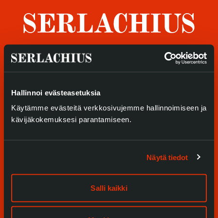
Tietosuoja ja evästeet
Verkkokauppa
Tule meille
Näyttelyt
Hallinnoi evästeasetuksia
Käytämme evästeitä verkkosivujemme hallinnoimiseen ja
Tapahtumat
kävijäkokemuksesi parantamiseen.
Palvelumme
Näytä tiedot
Kokoelmat ja museo
Serlachius Residenssi
Salli kaikki
SERLACHIUS+