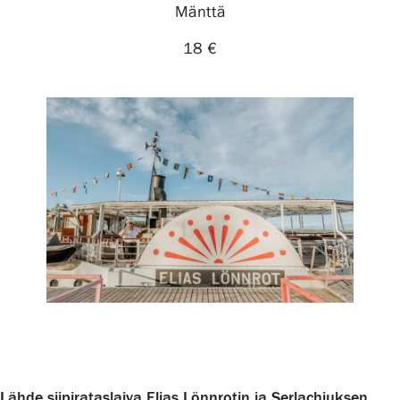
Mänttä
Näyttelyt
18 €
Tapahtumat
Palvelumme
Kokoelmat ja museo
Serlachius Residenssi
SERLACHIUS+
Lähde siipirataslaiva Elias Lönnrotin ja Serlachiuksen