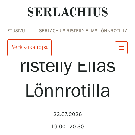
ETUSIVU
SERLACHIUS-RISTEILY ELIAS LÖNNROTILLA
Serlachius-
Verkkokauppa
menu
risteily Elias
close
Tule meille
Näyttelyt
Lönnrotilla
Tapahtumat
Palvelumme
search
Haku
fi
en
sv
ja
Kokoelmat ja museo
Serlachius Residenssi
SERLACHIUS+
23.07.2026
19.00—20.30
Tule meille