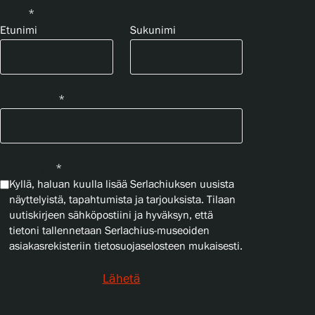
Nimi
*
Etunimi
Sukunimi
Sähköposti
*
Yksityisyys
*
Kyllä, haluan kuulla lisää Serlachiuksen uusista
näyttelyistä, tapahtumista ja tarjouksista. Tilaan
uutiskirjeen sähköpostiini ja hyväksyn, että
tietoni tallennetaan Serlachius-museoiden
asiakasrekisteriin tietosuojaselosteen mukaisesti.
Lähetä