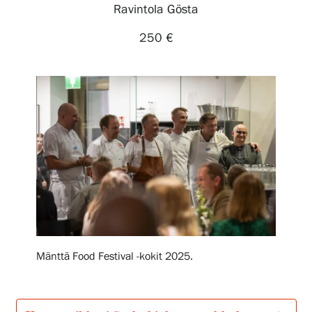
Ravintola Gösta
Näyttelyt
250 €
Tapahtumat
Palvelumme
Kokoelmat ja museo
Serlachius Residenssi
Mänttä Food Festival -kokit 2025.
SERLACHIUS+