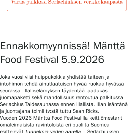
Varaa paikkasi Serlachiuksen verkkokaupasta
Gösta Serlachiuksen taidesäätiö
Yhteystiedot
Ennakkomyynnissä! Mänttä
Ravintola Gösta
Food Festival 5.9.2026
Serlachius Taidesauna
Joka vuosi viisi huippukokkia yhdistää taiteen ja
Serlachius Art & Sauna Express
intohimon tehdä ainutlaatuisen hyvää ruokaa hyvässä
seurassa. Illalliselämyksen täydentää laadukas
Medialle
juomapaketti sekä mahdollisuus rentoutua palkitussa
Serlachius Taidesaunassa ennen illallista. Illan isäntänä
Vastuullisuus
ja juontajana toimii tv:stä tuttu Sean Ricks.
Vuoden 2026 Mänttä Food Festivalilla keittiömestarit
Esteettömyys
omaleimaisista ravintoloista eri puolilta Suomea
esittelevät
Tunnelmia veden äärellä
– Serlachiuksen