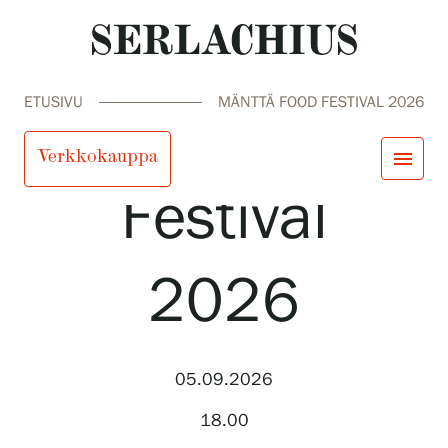
ETUSIVU
MÄNTTÄ FOOD FESTIVAL 2026
Mänttä Food
Verkkokauppa
menu
Festival
close
Tule meille
Näyttelyt
2026
Tapahtumat
Palvelumme
search
Haku
fi
en
sv
ja
Kokoelmat ja museo
Serlachius Residenssi
SERLACHIUS+
05.09.2026
18.00
Tule meille