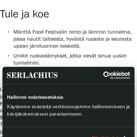
Tule ja koe
Mänttä Food Festivalin rento ja lämmin tunnelma,
jossa nautit taiteesta, hyvästä ruoasta ja seurasta
upean järviluonnon keskellä.
Uniikit ruokaelämykset, jotka vievät sinua uusiin
tunnelmiin.
Mahdollisuus tavata huippukokit, jotka kertovat
tarinoita annosten takaa ja jakavat inspiraationsa.
Lisätietoja vuoden taideteemasta, osallistuvista kokeista
julkaistaan kevään 2026 aikana.
Hallinnoi evästeasetuksia
Hinta:
250 €, sis. viisi ruokalajia, juomapaketti ja
Käytämme evästeitä verkkosivujemme hallinnoimiseen ja
oheisohjelma. Lipuilla ei ole vaihto- tai palautusoikeutta.
kävijäkokemuksesi parantamiseen.
Serlachius Taidesauna -elämys lipun ostaneille
.
Tapahtumalipun ostaneilla on mahdollisuus saunoa
palkitussa Serlachius Taidesaunassa.