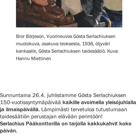
Gösta Serlachiuksen taidesäätiö
Bror Börjeson, Vuorineuvos Gösta Serlachiuksen
Yhteystiedot
muotokuva, osakuva teoksesta, 1936, öljyväri
kankaalle, Gösta Serlachiuksen taidesäätiö. Kuva:
Ravintola Gösta
Hannu Miettinen
Serlachius Taidesauna
Serlachius Art & Sauna Express
Sunnuntaina 26.4. juhlistamme Gösta Serlachiuksen
Medialle
150-vuotissyntymäpäivää
kaikille avoimella yleisöjuhlalla
ja ilmaispäivällä.
Lämpimästi tervetuloa tutustumaan
Vastuullisuus
taidesäätiön perustajan elävään perintöön!
Serlachius Pääkonttorilla on tarjolla kakkukahvit koko
päivän.
Esteettömyys