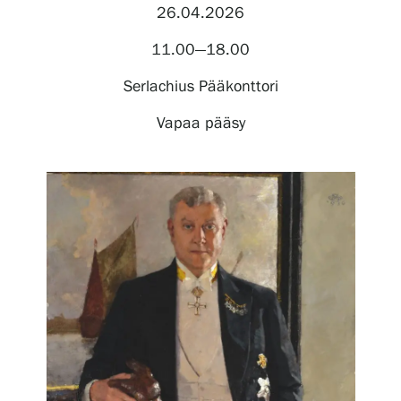
26.04.2026
11.00—18.00
Näyttelyt
Serlachius Pääkonttori
Tapahtumat
Vapaa pääsy
Palvelumme
Kokoelmat ja museo
Serlachius Residenssi
SERLACHIUS+