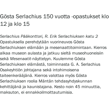
Tietosuoja ja evästeet
Gösta Serlachius 150 vuotta -opastukset klo
Verkkokauppa
12 ja klo 15
Serlachius Pääkonttori, R. Erik Serlachiuksen katu 2
Opastuksella perehdytään vuorineuvos Gösta
Serlachiuksen elämään ja mesenaattitoimintaan. Kierros
alkaa museon aulasta ja jatkuu sieltä museohuoneisiin
sekä
Mesenaatit
-näyttelyyn. Kuulemme Gösta
Serlachiuksen elämästä, toiminnasta G. A. Serlachius
Osakeyhtiön johtajana sekä intohimoisena
taiteenkerääjänä. Kierros valottaa myös Gösta
Serlachiuksen roolia Mäntän tehdasyhdyskunnan
kehittäjänä ja kaunistajana. Kesto noin 45 minuuttia,
maksuton, ei ennakkoilmoittautumisia.