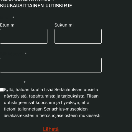
KUUKAUSITTAINEN UUTISKIRJE
Nimi
*
Etunimi
Sukunimi
Sähköposti
*
Yksityisyys
*
Kyllä, haluan kuulla lisää Serlachiuksen uusista
näyttelyistä, tapahtumista ja tarjouksista. Tilaan
uutiskirjeen sähköpostiini ja hyväksyn, että
tietoni tallennetaan Serlachius-museoiden
asiakasrekisteriin tietosuojaselosteen mukaisesti.
Lähetä