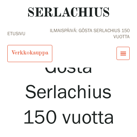
ILMAISPÄIVÄ: GÖSTA SERLACHIUS 150
Ilmaispäivä:
ETUSIVU
VUOTTA
Verkkokauppa
menu
Gösta
close
Tule meille
Serlachius
Näyttelyt
Tapahtumat
Palvelumme
search
Haku
fi
en
sv
ja
Kokoelmat ja museo
150 vuotta
Serlachius Residenssi
SERLACHIUS+
Tule meille