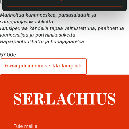
tuki intohimoisesti, ja yhteisöstä, jota hän oli luomassa.
Marinoitua kuhanposkea, parsasalaattia ja
samppanjavoikastiketta
Kuusipeuraa kahdella tapaa valmistettuna, paahdettua
juuripersiljaa ja portviinikastiketta
Raparperituulihattu ja hunajajäätelöä
57,00e
Varaa juhlamenu verkkokaupasta
Tule meille