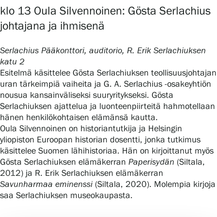
klo 13 Oula Silvennoinen: Gösta Serlachius
johtajana ja ihmisenä
Serlachius Pääkonttori, auditorio, R. Erik Serlachiuksen
katu 2
Esitelmä käsittelee Gösta Serlachiuksen teollisuusjohtajan
uran tärkeimpiä vaiheita ja G. A. Serlachius -osakeyhtiön
nousua kansainväliseksi suuryritykseksi. Gösta
Serlachiuksen ajattelua ja luonteenpiirteitä hahmotellaan
hänen henkilökohtaisen elämänsä kautta.
Oula Silvennoinen on historiantutkija ja Helsingin
yliopiston Euroopan historian dosentti, jonka tutkimus
käsittelee Suomen lähihistoriaa. Hän on kirjoittanut myös
Gösta Serlachiuksen elämäkerran
Paperisydän
(Siltala,
2012) ja R. Erik Serlachiuksen elämäkerran
Savunharmaa eminenssi
(Siltala, 2020). Molempia kirjoja
saa Serlachiuksen museokaupasta.