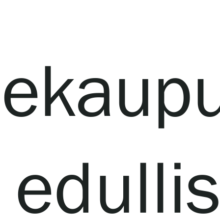
dekaupu
la edull