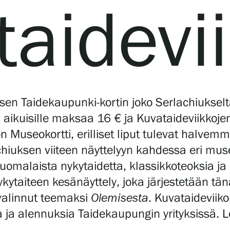
aidevii
sen Taidekaupunki-kortin joko Serlachiukselta
aikuisille maksaa 16 € ja Kuvataideviikkoje
 on Museokortti, erilliset liput tulevat halvemm
achiuksen viiteen näyttelyyn kahdessa eri mu
 suomalaista nykytaidetta, klassikkoteoksia ja
ytaiteen kesänäyttely, joka järjestetään tän
valinnut teemaksi
Olemisesta
. Kuvataideviiko
a ja alennuksia Taidekaupungin yrityksissä. 