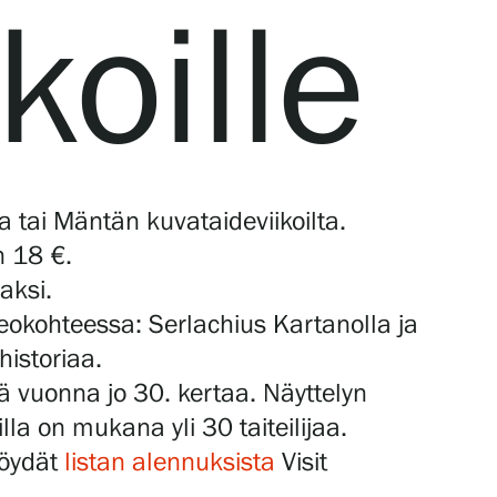
koille
 tai Mäntän kuvataideviikoilta.
n 18 €.
aksi.
seokohteessa: Serlachius Kartanolla ja
 historiaa.
ä vuonna jo 30. kertaa. Näyttelyn
illa on mukana yli 30 taiteilijaa.
Löydät
listan alennuksista
Visit