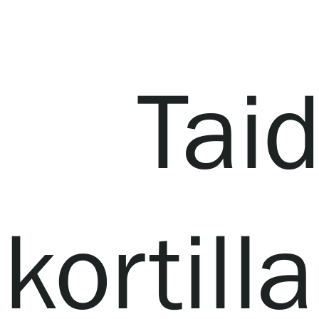
Serlachius Residenssi
SERLACHIUS+
Tai
Gösta Serlachiuksen taidesäätiö
kortil
Yhteystiedot
Ravintola Gösta
Serlachius Taidesauna