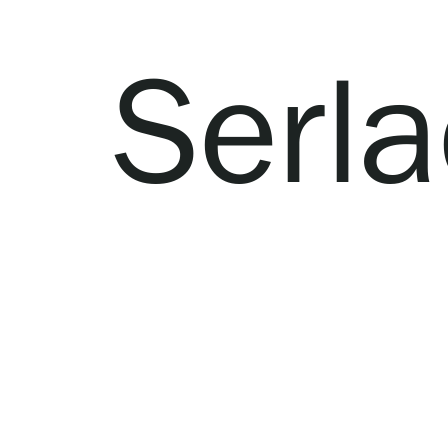
Serlachius Art & Sauna Express
Serla
Medialle
Vastuullisuus
Esteettömyys
Tietosuoja ja evästeet
Verkkokauppa