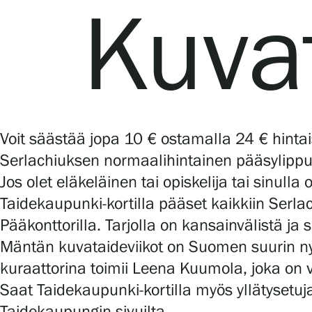
Kuvat
Voit säästää jopa 10 € ostamalla 24 € hintai
Serlachiuksen normaalihintainen pääsylippu 
Jos olet eläkeläinen tai opiskelija tai sinulla
Taidekaupunki-kortilla pääset kaikkiin Serl
Pääkonttorilla. Tarjolla on kansainvälistä ja
Mäntän kuvataideviikot on Suomen suurin nyk
kuraattorina toimii Leena Kuumola, joka on 
Saat Taidekaupunki-kortilla myös yllätysetuj