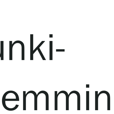
nki-
isemmin