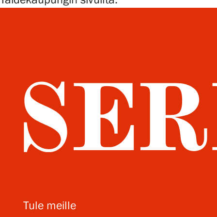
Taidekaupungin sivuilta.
Tule meille