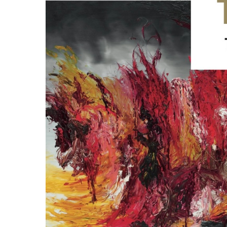
Tule meille
Näyttelyt
Tapahtumat
Palvelumme
Kokoelmat ja museo