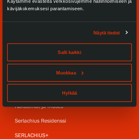
Käytämme evästeitä verkkosivujemme hallinnoimiseen ja
kävijäkokemuksesi parantamiseen.
Näytä tiedot
Tule meille
Salli kaikki
Näyttelyt
Muokkaa
Tapahtumat
Palvelumme
Hylkää
Kokoelmat ja museo
Serlachius Residenssi
SERLACHIUS+