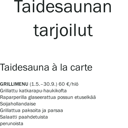
Taidesaunan
Näyttelyt
tarjoilut
Tapahtumat
Palvelumme
Taidesauna à la carte
Kokoelmat ja museo
GRILLIMENU
(1.5.–30.9.) 60 €/hlö
Grillattu katkarapu-haukikofta
Serlachius Residenssi
Raparperilla glaseerattua possun etuselkää
Soijahollandaise
Grillattua paksoita ja parsaa
SERLACHIUS+
Salaatti paahdetuista
perunoista