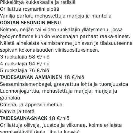
Pikkelöityä kukkakaalia ja retiisiä
Grillattua rosmariinileipää
Vanilja-parfait, mehustettuja marjoja ja mantelia
Gösta Serlachiuksen taidesäätiö
GÖSTAN SESONGIN MENU
Kolmen, neljän tai viiden ruokalajin yllätysmenu, jossa
Yhteystiedot
hyödynnämme kunkin vuodenajan parhaat raaka-aineet.
Näistä aineksista valmistamme juhlavan ja tilaisuuteenne
sopivan kokonaisuuden viinisuosituksineen.
Ravintola Gösta
3 ruokalajia 58 €/hlö
4 ruokalajia 64 €/hlö
Serlachius Taidesauna
5 ruokalajia 76 €/hlö
TAIDESAUNAN AAMIAINEN
18 €/hlö
Serlachius Art & Sauna Express
Seesaminsiemenbagel, graavattua lohta ja tuorejuustoa
Luonnonjogurttia, mehustettuja marjoja, marjoja ja
Medialle
granolaa
Omena- ja appelsiinimehua
Vastuullisuus
Kahvia ja teetä
TAIDESAUNA-SNACK
18 €/hlö
Esteettömyys
Grillattuja oliiveja, juustoa ja viikunaa, kolme erilaista
sormisyötävää (kala, liha ja kasvis)