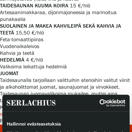
Tietosuoja ja evästeet
TAIDESAUNAN KUUMA KOIRA
15 €/hlö
Artesaanimakkaraa, dijonmajoneesia ja marinoitua
punakaalia
Verkkokauppa
SUOLAINEN JA MAKEA KAHVILEIPÄ SEKÄ KAHVIA JA
TEETÄ
15,50 €/hlö
Feta-tomaattipiiras
Vuodenaikaleivos
Kahvia ja teetä
HEDELMIÄ
4 €/hlö
Valikoima leikattuja hedelmiä
JUOMAT
Taidesaunalla tarjoillaan valittuihin aterioihin valitut viinit
ja alkoholittomat juomat, saunajuomat ja virvokkeet.
Taidesaunan juomavalikoima mukailee, muttei aina
täysin vastaa Ravintola Göstan juomalistaa.
Kysy tarjoiluista lisäämyyntipalvelustamme
myynti@serlachius.fi
tai 03 488 6801.
Pidätämme oikeuden muutoksiin. Päivitetty: 9.1.2026
Hallinnoi evästeasetuksia