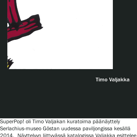
Näyttelyt
Tapahtumat
Palvelumme
Timo Valjakka
Kokoelmat ja museo
Serlachius Residenssi
SuperPop! oli Timo Valjakan kuratoima päänäyttely
SERLACHIUS+
Serlachius-museo Göstan uudessa paviljongissa kesällä
2014. Näyttelyyn liittyvässä katalogissa Valjakka esittelee