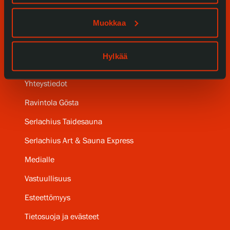
Serlachius Residenssi
Muokkaa
SERLACHIUS+
Hylkää
Gösta Serlachiuksen taidesäätiö
Yhteystiedot
Ravintola Gösta
Serlachius Taidesauna
Serlachius Art & Sauna Express
Medialle
Vastuullisuus
Esteettömyys
Tietosuoja ja evästeet