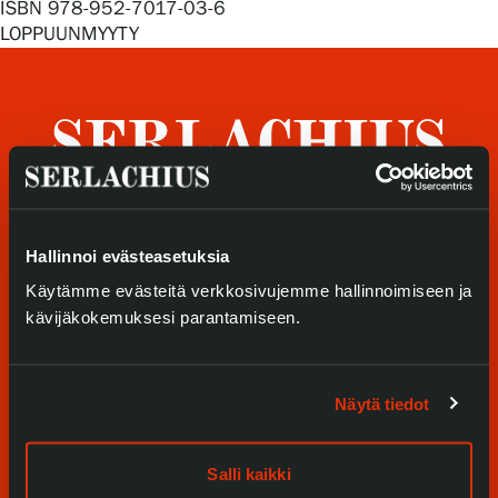
ISBN 978-952-7017-03-6
Tietosuoja ja evästeet
LOPPUUNMYYTY
Verkkokauppa
Tule meille
Hallinnoi evästeasetuksia
Käytämme evästeitä verkkosivujemme hallinnoimiseen ja
Näyttelyt
kävijäkokemuksesi parantamiseen.
Tapahtumat
Palvelumme
Näytä tiedot
Kokoelmat ja museo
Salli kaikki