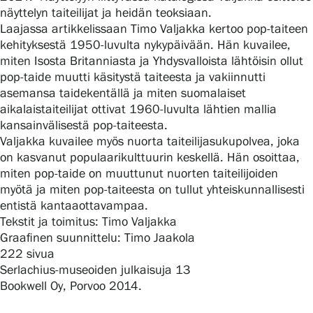
näyttelyn taiteilijat ja heidän teoksiaan.
Laajassa artikkelissaan Timo Valjakka kertoo pop-taiteen
kehityksestä 1950-luvulta nykypäivään. Hän kuvailee,
Gösta Serlachiuksen taidesäätiö
miten Isosta Britanniasta ja Yhdysvalloista lähtöisin ollut
pop-taide muutti käsitystä taiteesta ja vakiinnutti
Yhteystiedot
asemansa taidekentällä ja miten suomalaiset
aikalaistaiteilijat ottivat 1960-luvulta lähtien mallia
Ravintola Gösta
kansainvälisestä pop-taiteesta.
Valjakka kuvailee myös nuorta taiteilijasukupolvea, joka
Serlachius Taidesauna
on kasvanut populaarikulttuurin keskellä. Hän osoittaa,
miten pop-taide on muuttunut nuorten taiteilijoiden
Serlachius Art & Sauna Express
myötä ja miten pop-taiteesta on tullut yhteiskunnallisesti
entistä kantaaottavampaa.
Medialle
Tekstit ja toimitus: Timo Valjakka
Graafinen suunnittelu: Timo Jaakola
Vastuullisuus
222 sivua
Serlachius-museoiden julkaisuja 13
Bookwell Oy, Porvoo 2014.
Esteettömyys