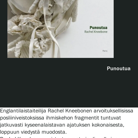
Näyttelyt
Tapahtumat
Palvelumme
Punoutua
Kokoelmat ja museo
Serlachius Residenssi
Englantilaistaiteilija Rachel Kneebonen arvoituksellisissa
posliiniveistoksissa ihmiskehon fragmentit tuntuvat
jatkuvasti kyseenalaistavan ajatuksen kokonaisesta,
SERLACHIUS+
loppuun viedystä muodosta.