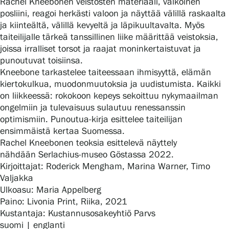
Rachel Kneebonen veistosten materiaali, valkoinen
posliini, reagoi herkästi valoon ja näyttää välillä raskaalta
ja kiinteältä, välillä kevyeltä ja läpikuultavalta. Myös
taiteilijalle tärkeä tanssillinen liike määrittää veistoksia,
Gösta Serlachiuksen taidesäätiö
joissa irralliset torsot ja raajat moninkertaistuvat ja
punoutuvat toisiinsa.
Yhteystiedot
Kneebone tarkastelee taiteessaan ihmisyyttä, elämän
kierto­kulkua, muodonmuutoksia ja uudistumista. Kaikki
Ravintola Gösta
on liikkeessä: rokokoon kepeys sekoittuu nykymaailman
ongelmiin ja tulevaisuus sulautuu renessanssin
Serlachius Taidesauna
optimismiin. Punoutua-kirja esittelee taiteilijan
ensimmäistä kertaa Suomessa.
Serlachius Art & Sauna Express
Rachel Kneebonen teoksia esittelevä näyttely
nähdään Serlachius-museo Göstassa 2022.
Medialle
Kirjoittajat: Roderick Mengham, Marina Warner, Timo
Valjakka
Vastuullisuus
Ulkoasu: Maria Appelberg
Paino: Livonia Print, Riika, 2021
Esteettömyys
Kustantaja: Kustannusosakeyhtiö Parvs
suomi | englanti