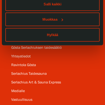
Salli kaikki
Kokoelmat ja museo
Muokkaa
Serlachius Residenssi
SERLACHIUS+
Hylkää
Gösta Serlachiuksen taidesäätiö
Yhteystiedot
Ravintola Gösta
Serlachius Taidesauna
Serlachius Art & Sauna Express
Medialle
Vastuullisuus