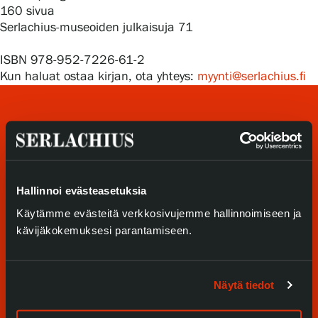
Tietosuoja ja evästeet
160 sivua
Serlachius-museoiden julkaisuja 71
Verkkokauppa
ISBN 978-952-7226-61-2
Kun haluat ostaa kirjan, ota yhteys:
myynti@serlachius.fi
Hallinnoi evästeasetuksia
Tule meille
Käytämme evästeitä verkkosivujemme hallinnoimiseen ja
kävijäkokemuksesi parantamiseen.
Näyttelyt
Tapahtumat
Näytä tiedot
Palvelumme