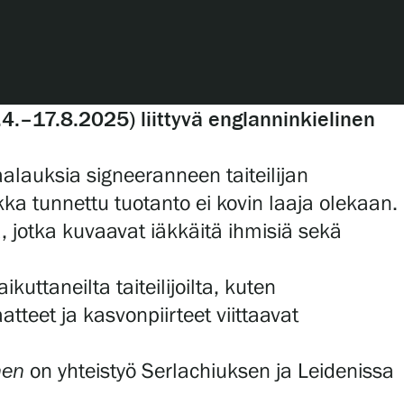
4.–17.8.2025) liittyvä englanninkielinen
alauksia signeeranneen taiteilijan
ka tunnettu tuotanto ei kovin laaja olekaan.
jotka kuvaavat iäkkäitä ihmisiä sekä
uttaneilta taiteilijoilta, kuten
tteet ja kasvonpiirteet viittaavat
nen
on yhteistyö Serlachiuksen ja Leidenissa