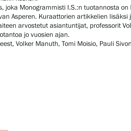
 joka Monogrammisti I.S.:n tuotannosta on k
van Asperen. Kuraattorien artikkelien lisäksi
iteen arvostetut asiantuntijat, professorit V
uotantoa jo vuosien ajan.
tgeest, Volker Manuth, Tomi Moisio, Pauli Siv