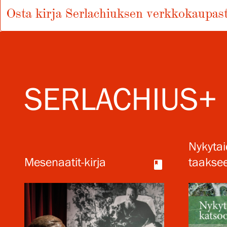
Osta kirja Serlachiuksen verkkokaupas
SERLACHIUS+
Nykytai
Mesenaatit-kirja
taakse
book