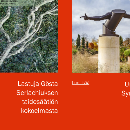
Lastuja Gösta
Lue lisää
U
Serlachiuksen
Sy
taidesäätiön
kokoelmasta