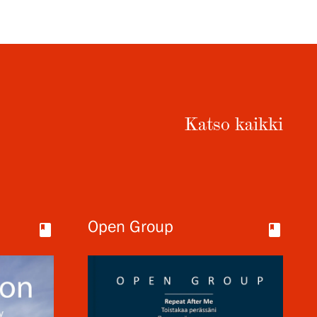
Katso kaikki
Open Group
book
book