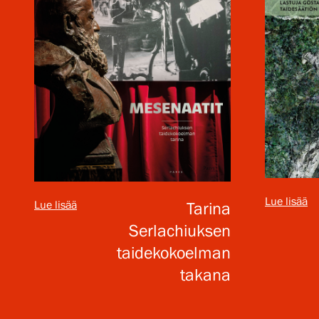
Lue lisää
Lue lisää
Tarina
Serlachiuksen
taidekokoelman
takana