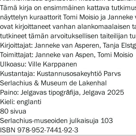
Tämä kirja on ensimmäinen kattava tutkimus,
näyttelyn kuraattorit Tomi Moisio ja Janneke 
ovat kirjoittaneet vanhan alankomaalaisen ta
tutkineet tämän arvoituksellisen taiteilijan t
Kirjoittajat: Janneke van Asperen, Tanja Els
Toimittajat: Janneke van Aspen, Tomi Moisio
Ulkoasu: Ville Karppanen
Kustantaja: Kustannusosakeyhtiö Parvs
Serlachius & Museum de Lakenhal
Paino: Jelgavas tipogrāfija, Jelgava 2025
Kieli: englanti
80 sivua
Serlachius-museoiden julkaisuja 103
ISBN 978-952-7441-92-3