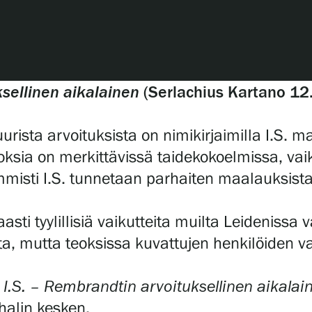
sellinen aikalainen
(Serlachius Kartano 12.
ista arvoituksista on nimikirjaimilla I.S. ma
oksia on merkittävissä taidekokoelmissa, vaik
sti I.S. tunnetaan parhaiten maalauksista, 
 tyylillisiä vaikutteita muilta Leidenissa vaik
ta, mutta teoksissa kuvattujen henkilöiden vaa
.S. – Rembrandtin arvoituksellinen aikalai
alin kesken.