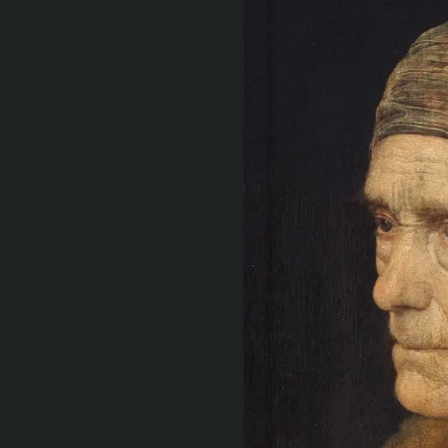
Tule meille
Näyttelyt
Tapahtumat
Palvelumme
Kokoelmat ja museo