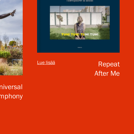
Lue lisää
Repeat
After Me
niversal
mphony