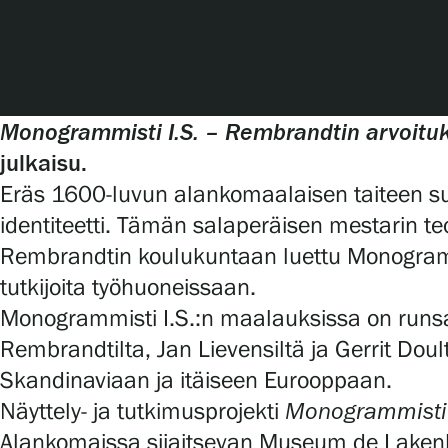
Serlachius Art & Sauna Express
Medialle
Vastuullisuus
Monogrammisti I.S. – Rembrandtin arvoituk
julkaisu.
Esteettömyys
Eräs 1600-luvun alankomaalaisen taiteen suur
Tietosuoja ja evästeet
identiteetti. Tämän salaperäisen mestarin te
Rembrandtin koulukuntaan luettu Monogrammi
tutkijoita työhuoneissaan.
Verkkokauppa
Monogrammisti I.S.:n maalauksissa on runsaasti
Rembrandtilta, Jan Lievensiltä ja Gerrit Doul
Skandinaviaan ja itäiseen Eurooppaan.
Näyttely- ja tutkimusprojekti
Monogrammisti I
Alankomaissa sijaitsevan Museum de Lakenh