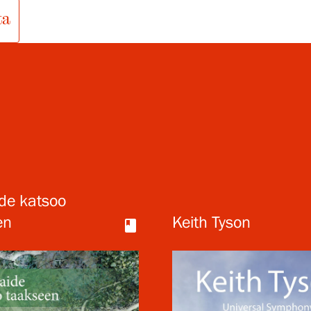
ta
de katsoo
en
Keith Tyson
book