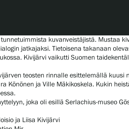
 tunnetuimmista kuvanveistäjistä. Mustaa kiv
alogin jatkajaksi. Tietoisena takanaan olevast
ssa. Kivijärvi vaikutti Suomen taidekentällä
ijärven teosten rinnalle esittelemällä kuusi
 Könönen ja Ville Mäkikoskela. Kukin heistä
eessa.
näyttelyyn, joka oli esillä Serlachius-museo
sio ja Liisa Kivijärvi