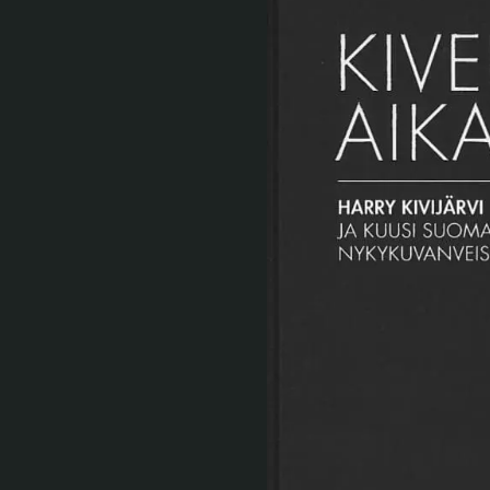
Tule meille
Näyttelyt
Tapahtumat
Palvelumme
Kokoelmat ja museo