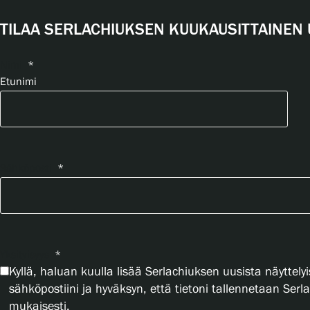
TILAA SERLACHIUKSEN KUUKAUSITTAINEN 
Nimi
*
Etunimi
Sähköposti
*
Yksityisyys
*
Kyllä, haluan kuulla lisää Serlachiuksen uusista näyttelyi
sähköpostiini ja hyväksyn, että tietoni tallennetaan Ser
mukaisesti.