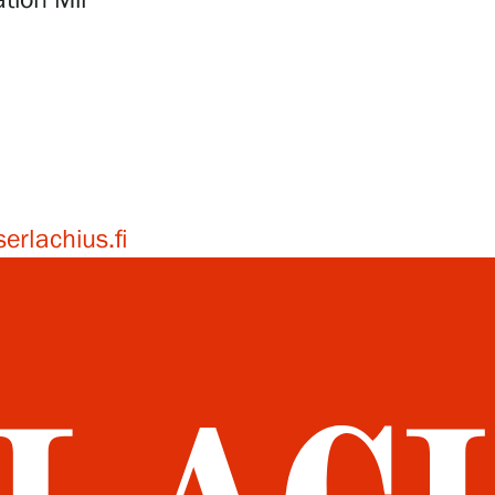
tion Mir
erlachius.fi