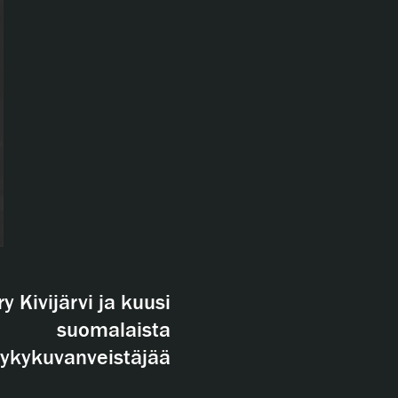
y Kivijärvi ja kuusi
suomalaista
ykykuvanveistäjää