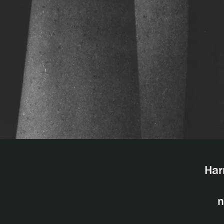
Harr
n