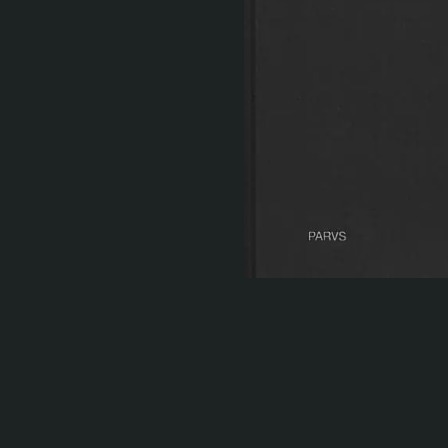
Serlachius Residenssi
SERLACHIUS+
Gösta Serlachiuksen taidesäätiö
Yhteystiedot
Ravintola Gösta
Serlachius Taidesauna