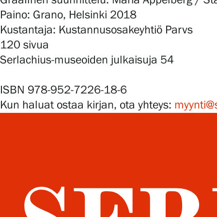
Graafinen suunnittelu: Maria Appelberg / Sta
Paino: Grano, Helsinki 2018
Kustantaja: Kustannusosakeyhtiö Parvs
120 sivua
Serlachius-museoiden julkaisuja 54
ISBN 978-952-7226-18-6
Kun haluat ostaa kirjan, ota yhteys:
myynti@s