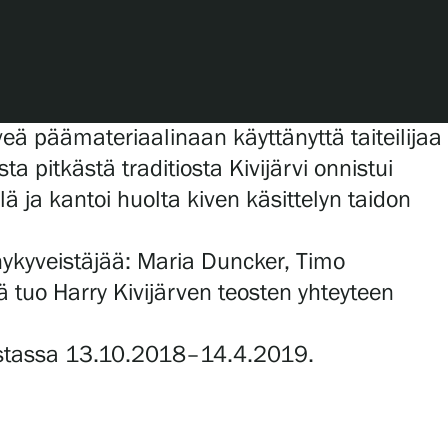
eä päämateriaalinaan käyttänyttä taiteilijaa
a pitkästä traditiosta Kivijärvi onnistui
 ja kantoi huolta kiven käsittelyn taidon
 nykyveistäjää: Maria Duncker, Timo
 tuo Harry Kivijärven teosten yhteyteen
 Göstassa 13.10.2018–14.4.2019.