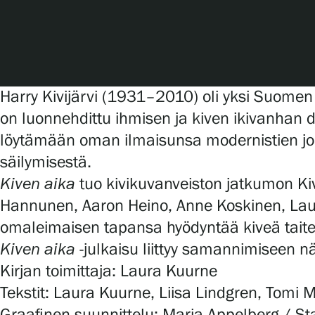
Serlachius Art & Sauna Express
Medialle
Vastuullisuus
Harry Kivijärvi (1931–2010) oli yksi Suomen
on luonnehdittu ihmisen ja kiven ikivanhan di
Esteettömyys
löytämään oman ilmaisunsa modernistien jouko
Tietosuoja ja evästeet
säilymisestä.
Kiven aika
tuo kivikuvanveiston jatkumon Kiv
Hannunen, Aaron Heino, Anne Koskinen, Laura
Verkkokauppa
omaleimaisen tapansa hyödyntää kiveä tait
Kiven aika
-julkaisu liittyy samannimiseen 
Kirjan toimittaja: Laura Kuurne
Tekstit: Laura Kuurne, Liisa Lindgren, Tomi Moi