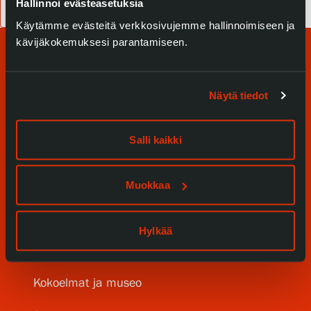
Hallinnoi evästeasetuksia
Osta kirja Serlachiuksen verkkokaupasta
Käytämme evästeitä verkkosivujemme hallinnoimiseen ja
kävijäkokemuksesi parantamiseen.
Näytä tiedot
Salli kaikki
Tule meille
Näyttelyt
Muokkaa
Tapahtumat
Hylkää
Palvelumme
Kokoelmat ja museo