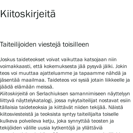
Kiitoskirjeitä
Gösta Serlachiuksen taidesäätiö
Yhteystiedot
Taiteilijoiden viestejä toisilleen
Ravintola Gösta
Joskus taideteokset voivat vaikuttaa katsojaan niin
Serlachius Taidesauna
voimakkaasti, että kokemuksesta jää pysyvä jälki. Jokin
teos voi muuttaa ajatteluamme ja tapaamme nähdä ja
Serlachius Art & Sauna Express
jäsentää maailmaa. Taideteos voi sysiä jotain liikkeelle ja
jäädä elämään meissä.
Medialle
Kiitoskirjeitä
on Serlachiuksen samannimiseen näyttelyyn
liittyvä näyttelykatalogi, jossa nykytaiteilijat nostavat esiin
tällaisia taideteoksia ja kiittävät niiden tekijää. Näistä
Vastuullisuus
kiitosviesteistä ja teoksista syntyy taiteilijalta toiselle
kulkeva polveileva ketju, joka synnyttää teosten ja
Esteettömyys
tekijöiden välille uusia kytkentöjä ja yllättäviä