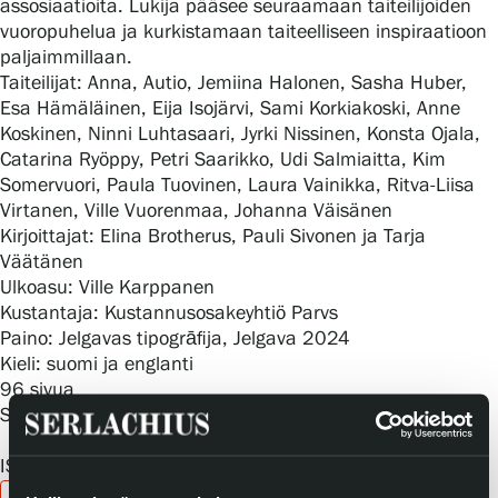
assosiaatioita. Lukija pääsee seuraamaan taiteilijoiden
Tietosuoja ja evästeet
vuoropuhelua ja kurkistamaan taiteelliseen inspiraatioon
paljaimmillaan.
Verkkokauppa
Taiteilijat: Anna, Autio, Jemiina Halonen, Sasha Huber,
Esa Hämäläinen, Eija Isojärvi, Sami Korkiakoski, Anne
Koskinen, Ninni Luhtasaari, Jyrki Nissinen, Konsta Ojala,
Catarina Ryöppy, Petri Saarikko, Udi Salmiaitta, Kim
Somervuori, Paula Tuovinen, Laura Vainikka, Ritva-Liisa
Virtanen, Ville Vuorenmaa, Johanna Väisänen
Kirjoittajat: Elina Brotherus, Pauli Sivonen ja Tarja
Väätänen
Ulkoasu: Ville Karppanen
Kustantaja: Kustannusosakeyhtiö Parvs
Paino: Jelgavas tipogrāfija, Jelgava 2024
Kieli: suomi ja englanti
96 sivua
Serlachius-museoiden julkaisuja 102
ISBN 978-952-7441-78-7