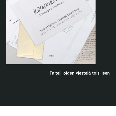
Näyttelyt
Tapahtumat
Palvelumme
Kokoelmat ja museo
Taiteilijoiden viestejä toisilleen
Serlachius Residenssi
SERLACHIUS+