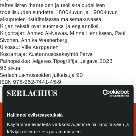
Tietosuoja ja evästeet
taiteellisten ihanteiden ja teollis-taloudellisen
todellisuuden suhdetta 1800-luvun ja 1900-luvun
alkupuolen ristiriitaisessa maisemakuvassa.
Verkkokauppa
Kirjan tekstit ovat suomeksi ja englanniksi.
Kirjoittajat: Ahmed Al-Nawas, Minna Henriksson, Pauli
Sivonen, Annika Waenerberg
Ulkoasu: Ville Karppanen
Kustantaja: Kustannusosakeyhtiö Parvs
Painopaikka: Jelgavas Tipogrāfija, Jelgava 2023
96 sivua
Serlachius-museoiden julkaisuja 90
ISBN 978-952-7441-45-9
Osta kirja Serlachiuksen verkkokaupasta
Hallinnoi evästeasetuksia
Käytämme evästeitä verkkosivujemme hallinnoimiseen ja
kävijäkokemuksesi parantamiseen.