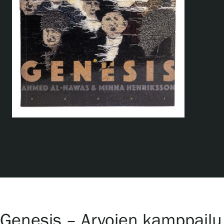
Näyttelyt
Tapahtumat
Palvelumme
Kokoelmat ja museo
Serlachius Residenssi
SERLACHIUS+
Genesis – Arvojen kamppailu