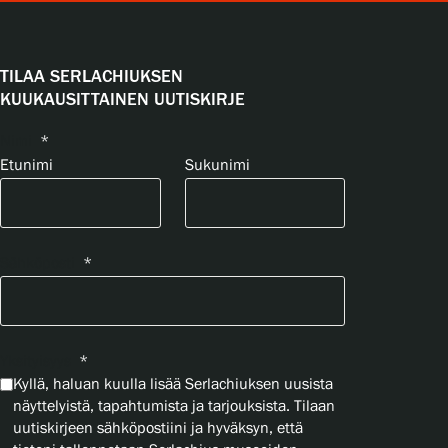
TILAA SERLACHIUKSEN
KUUKAUSITTAINEN UUTISKIRJE
Nimi
*
Etunimi
Sukunimi
Sähköposti
*
Yksityisyys
*
Kyllä, haluan kuulla lisää Serlachiuksen uusista
näyttelyistä, tapahtumista ja tarjouksista. Tilaan
uutiskirjeen sähköpostiini ja hyväksyn, että