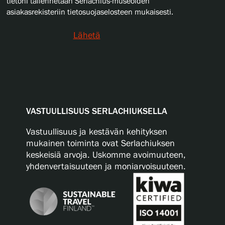
tietoni tallennetaan Serlachius-museoiden
asiakasrekisteriin tietosuojaselosteen mukaisesti.
Lähetä
VASTUULLISUUS SERLACHIUKSELLA
Vastuullisuus ja kestävän kehityksen
mukainen toiminta ovat Serlachiuksen
keskeisiä arvoja. Uskomme avoimuuteen,
yhdenvertaisuuteen ja moniarvoisuuteen.