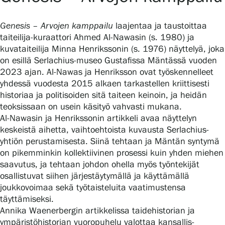
Genesis – Arvojen kamppailu
laajentaa ja taustoittaa
taiteilija-kuraattori Ahmed Al-Nawasin (s. 1980) ja
Gösta Serlachiuksen taidesäätiö
kuvataiteilija Minna Henrikssonin (s. 1976) näyttelyä, joka
on esillä Serlachius-museo Gustafissa Mäntässä vuoden
Yhteystiedot
2023 ajan. Al-Nawas ja Henriksson ovat työskennelleet
yhdessä vuodesta 2015 alkaen tarkastellen kriittisesti
Ravintola Gösta
historiaa ja politisoiden sitä taiteen keinoin, ja heidän
teoksissaan on usein käsityö vahvasti mukana.
Serlachius Taidesauna
Al-Nawasin ja Henrikssonin artikkeli avaa näyttelyn
keskeistä aihetta, vaihtoehtoista kuvausta Serlachius-
Serlachius Art & Sauna Express
yhtiön perustamisesta. Siinä tehtaan ja Mäntän syntymä
on pikemminkin kollektiivinen prosessi kuin yhden miehen
Medialle
saavutus, ja tehtaan johdon ohella myös työntekijät
osallistuvat siihen järjestäytymällä ja käyttämällä
Vastuullisuus
joukkovoimaa sekä työtaisteluita vaatimustensa
täyttämiseksi.
Esteettömyys
Annika Waenerbergin artikkelissa taidehistorian ja
ympäristöhistorian vuoropuhelu valottaa kansallis-