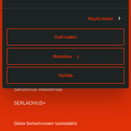
Näytä tiedot
Tule meille
Näyttelyt
Salli kaikki
Tapahtumat
Muokkaa
Palvelumme
Kokoelmat ja museo
Hylkää
Serlachius Residenssi
SERLACHIUS+
Gösta Serlachiuksen taidesäätiö