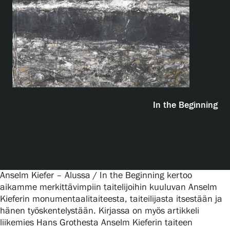
Näyttelyt
Tapahtumat
Palvelumme
In the Beginning
Kokoelmat ja museo
Serlachius Residenssi
Anselm Kiefer – Alussa / In the Beginning kertoo
aikamme merkittävimpiin taitelijoihin kuuluvan Anselm
Kieferin monumentaalitaiteesta, taiteilijasta itsestään ja
SERLACHIUS+
hänen työskentelystään. Kirjassa on myös artikkeli
liikemies Hans Grothesta Anselm Kieferin taiteen