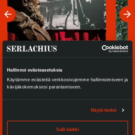
arrow_back
arrow_forward
Hallinnoi evästeasetuksia
Käytämme evästeitä verkkosivujemme hallinnoimiseen ja
Lue lisää
kävijäkokemuksesi parantamiseen.
Lue lisää
Lastuja 
Tarina Serlachiuksen taidekokoelman
kokoelm
takana
Näytä tiedot
Salli kaikki