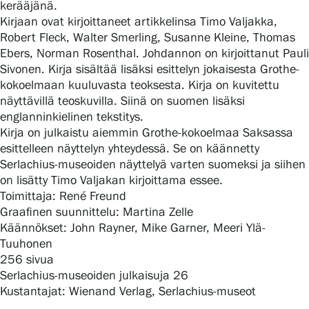
kerääjänä.
Kirjaan ovat kirjoittaneet artikkelinsa Timo Valjakka,
Robert Fleck, Walter Smerling, Susanne Kleine, Thomas
Gösta Serlachiuksen taidesäätiö
Ebers, Norman Rosenthal. Johdannon on kirjoittanut Pauli
Sivonen. Kirja sisältää lisäksi esittelyn jokaisesta Grothe-
Yhteystiedot
kokoelmaan kuuluvasta teoksesta. Kirja on kuvitettu
näyttävillä teoskuvilla. Siinä on suomen lisäksi
englanninkielinen tekstitys.
Ravintola Gösta
Kirja on julkaistu aiemmin Grothe-kokoelmaa Saksassa
esittelleen näyttelyn yhteydessä. Se on käännetty
Serlachius Taidesauna
Serlachius-museoiden näyttelyä varten suomeksi ja siihen
on lisätty Timo Valjakan kirjoittama essee.
Serlachius Art & Sauna Express
Toimittaja: René Freund
Graafinen suunnittelu: Martina Zelle
Medialle
Käännökset: John Rayner, Mike Garner, Meeri Ylä-
Tuuhonen
Vastuullisuus
256 sivua
Serlachius-museoiden julkaisuja 26
Esteettömyys
Kustantajat: Wienand Verlag, Serlachius-museot