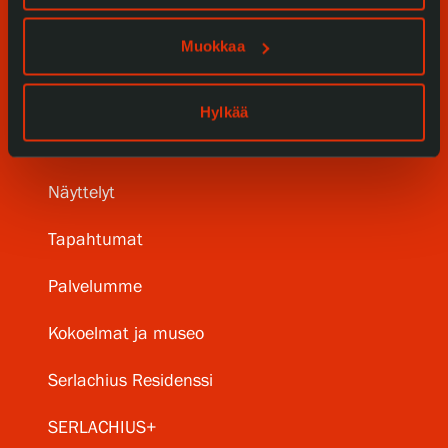
Muokkaa
Hylkää
Tule meille
Näyttelyt
Tapahtumat
Palvelumme
Kokoelmat ja museo
Serlachius Residenssi
SERLACHIUS+