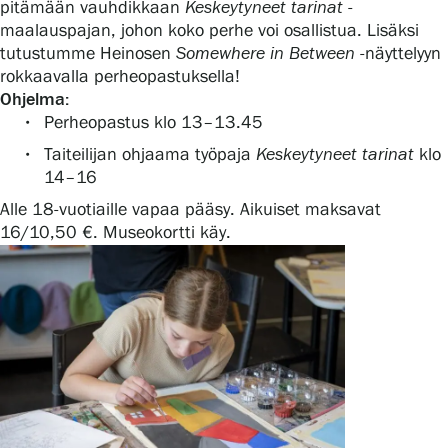
pitämään vauhdikkaan
Keskeytyneet tarinat
-
maalauspajan, johon koko perhe voi osallistua. Lisäksi
tutustumme Heinosen
Somewhere
in Between
-näyttelyyn
rokkaavalla perheopastuksella!
Ohjelma:
Perheopastus klo 13–13.45
Taiteilijan ohjaama työpaja
Keskeytyneet tarinat
klo
14–16
Alle 18-vuotiaille vapaa pääsy. Aikuiset maksavat
16/10,50 €. Museokortti käy.