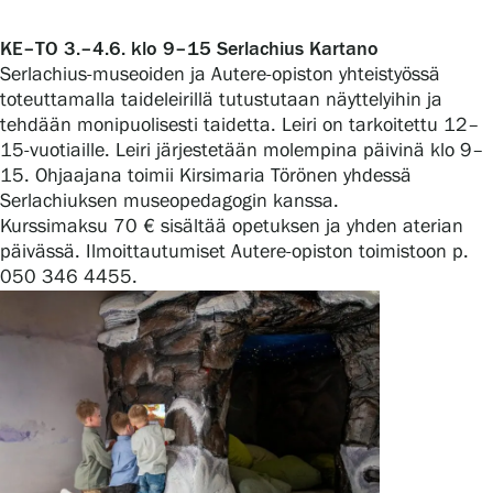
KE–TO 3.–4.6. klo 9–15 Serlachius Kartano
Serlachius-museoiden ja Autere-opiston yhteistyössä
toteuttamalla taideleirillä tutustutaan näyttelyihin ja
tehdään monipuolisesti taidetta. Leiri on tarkoitettu 12–
15-vuotiaille. Leiri järjestetään molempina päivinä klo 9–
15. Ohjaajana toimii Kirsimaria Törönen yhdessä
Serlachiuksen museopedagogin kanssa.
Kurssimaksu 70 € sisältää opetuksen ja yhden aterian
päivässä. Ilmoittautumiset Autere-opiston toimistoon p.
050 346 4455.