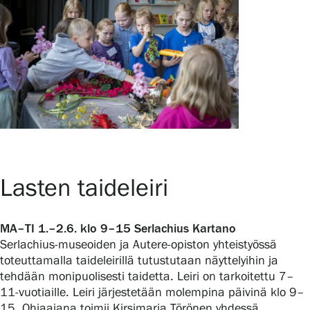
Lasten taideleiri
MA–TI 1.–2.6. klo 9–15 Serlachius Kartano
Serlachius-museoiden ja Autere-opiston yhteistyössä
toteuttamalla taideleirillä tutustutaan näyttelyihin ja
tehdään monipuolisesti taidetta. Leiri on tarkoitettu 7–
11-vuotiaille. Leiri järjestetään molempina päivinä klo 9–
15. Ohjaajana toimii Kirsimaria Törönen yhdessä