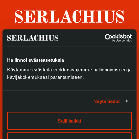
Tietosuoja ja evästeet
Verkkokauppa
Tule meille
Hallinnoi evästeasetuksia
Näyttelyt
Käytämme evästeitä verkkosivujemme hallinnoimiseen ja
Tapahtumat
kävijäkokemuksesi parantamiseen.
Palvelumme
Näytä tiedot
Kokoelmat ja museo
Serlachius Residenssi
Salli kaikki
SERLACHIUS+