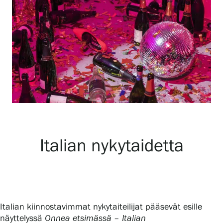
Näyttelyt
Tapahtumat
Palvelumme
Kokoelmat ja museo
Italian nykytaidetta
Serlachius Residenssi
SERLACHIUS+
Italian kiinnostavimmat nykytaiteilijat pääsevät esille
näyttelyssä
Onnea etsimässä – Italian