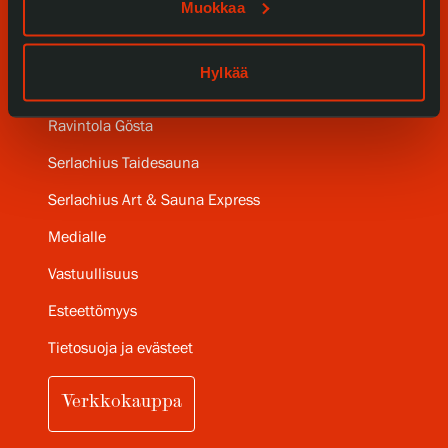
Muokkaa
Gösta Serlachiuksen taidesäätiö
Hylkää
Yhteystiedot
Ravintola Gösta
Serlachius Taidesauna
Serlachius Art & Sauna Express
Medialle
Vastuullisuus
Esteettömyys
Tietosuoja ja evästeet
Verkkokauppa