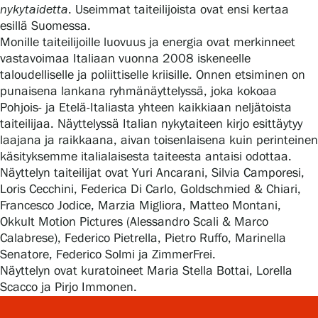
nykytaidetta
. Useimmat taiteilijoista ovat ensi kertaa
esillä Suomessa.
Monille taiteilijoille luovuus ja energia ovat merkinneet
Gösta Serlachiuksen taidesäätiö
vastavoimaa Italiaan vuonna 2008 iskeneelle
taloudelliselle ja poliittiselle kriisille. Onnen etsiminen on
Yhteystiedot
punaisena lankana ryhmänäyttelyssä, joka kokoaa
Pohjois- ja Etelä-Italiasta yhteen kaikkiaan neljätoista
Ravintola Gösta
taiteilijaa. Näyttelyssä Italian nykytaiteen kirjo esittäytyy
laajana ja raikkaana, aivan toisenlaisena kuin perinteinen
Serlachius Taidesauna
käsityksemme italialaisesta taiteesta antaisi odottaa.
Näyttelyn taiteilijat ovat Yuri Ancarani, Silvia Camporesi,
Loris Cecchini, Federica Di Carlo, Goldschmied & Chiari,
Serlachius Art & Sauna Express
Francesco Jodice, Marzia Migliora, Matteo Montani,
Okkult Motion Pictures (Alessandro Scali & Marco
Medialle
Calabrese), Federico Pietrella, Pietro Ruffo, Marinella
Senatore, Federico Solmi ja ZimmerFrei.
Vastuullisuus
Näyttelyn ovat kuratoineet Maria Stella Bottai, Lorella
Scacco ja Pirjo Immonen.
Esteettömyys