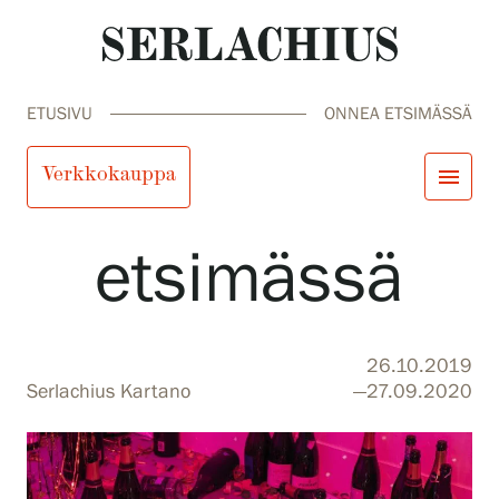
ETUSIVU
ONNEA ETSIMÄSSÄ
Onnea
Verkkokauppa
menu
etsimässä
close
Tule meille
Näyttelyt
Tapahtumat
Palvelumme
search
Haku
fi
en
sv
ja
26.10.2019
Kokoelmat ja museo
Serlachius Kartano
—27.09.2020
Serlachius Residenssi
SERLACHIUS+
Tule meille