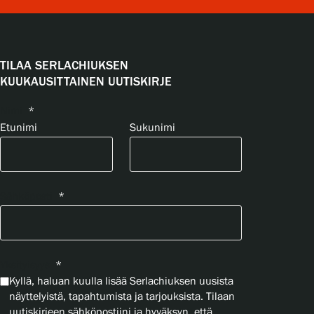
TILAA SERLACHIUKSEN
KUUKAUSITTAINEN UUTISKIRJE
Nimi
*
Etunimi
Sukunimi
Sähköposti
*
Yksityisyys
*
Kyllä, haluan kuulla lisää Serlachiuksen uusista
näyttelyistä, tapahtumista ja tarjouksista. Tilaan
uutiskirjeen sähköpostiini ja hyväksyn, että