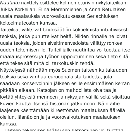
Nautinto
-näyttely esittelee kolmen eturivin nykytaiteilijan:
Jukka Korkeilan, Elina Merenmiehen ja Anna Retulaisen
uusia maalauksia vuorovaikutuksessa Serlachiuksen
Gösta Serlachiuksen taidesäätiö
kokoelmateosten kanssa.
Taiteilijat valitsivat taidesäätiön kokoelmista intuitiivisesti
Yhteystiedot
teoksia, jotka puhuttelivat heitä. Niiden rinnalle he loivat
uusia teoksia, joiden siveltimenvedoista välittyy rohkea
Ravintola Gösta
uuden tekemisen ilo. Taiteilijalle nautintoa voi tuottaa itse
maalausprosessi ja työhön uppoutuminen sekä tieto siitä,
että tekee sitä mitä oli tarkoituskin tehdä.
Serlachius Taidesauna
Näyttelyssä nähdään myös Suomen taiteen kultakauden
teoksia sekä vanhaa eurooppalaista taidetta, jota
Serlachius Art & Sauna Express
saadaan konservoinnin jälkeen esille ensimmäisen kerran
pitkään aikaan. Katsojan on mahdollista oivaltaa ja
Medialle
löytää yhteyksiä menneen ja nykyajan välillä sekä sijoittaa
kuvien kautta itsensä historian jatkumoon. Näin aihe
Vastuullisuus
laajenee käsittämään kiireettömän maalauksen äärellä
oleilun, läsnäolon ja ja vuorovaikutuksen maalauksen
Esteettömyys
kanssa.
– Taiteen tekemisen lisäksi sen katsominen voi tuottaa