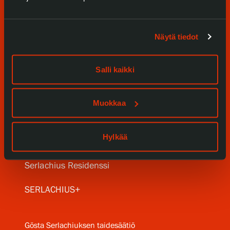
Näytä tiedot
Tule meille
Näyttelyt
Salli kaikki
Tapahtumat
Muokkaa
Palvelumme
Hylkää
Kokoelmat ja museo
Serlachius Residenssi
SERLACHIUS+
Gösta Serlachiuksen taidesäätiö