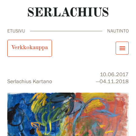
ETUSIVU
NAUTINTO
Nautinto
Verkkokauppa
menu
close
Tule meille
10.06.2017
Näyttelyt
Serlachius Kartano
—04.11.2018
Tapahtumat
Palvelumme
search
Haku
fi
en
sv
ja
Kokoelmat ja museo
Serlachius Residenssi
SERLACHIUS+
Tule meille