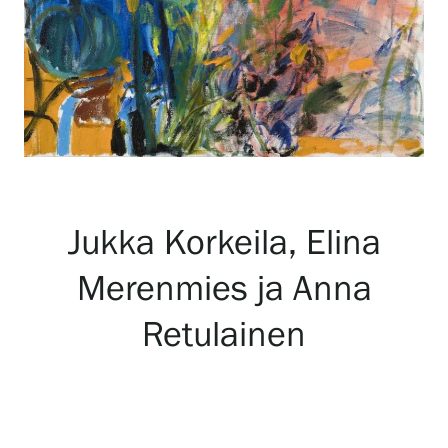
Näyttelyt
Tapahtumat
Palvelumme
Jukka Korkeila, Elina
Kokoelmat ja museo
Merenmies ja Anna
Retulainen
Serlachius Residenssi
SERLACHIUS+