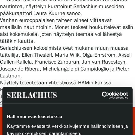
Tietosuoja ja evästeet
nautintoa, näyttelyn kuratoinut Serlachius-museoiden
pääkuraattori Laura Kuurne sanoo.
Vanhan eurooppalaisen taiteen aiheet viittaavat
Verkkokauppa
maallisiin nautintoihin. Monet teokset houkuttelevat esiin
aistikokemuksia, joten näyttelyn teemaa voi lähestyä
tätäkin kautta.
Serlachiuksen kokoelmista ovat mukana muun muassa
taiteilijat Ellen Thesleff, Maria Wiik, Olga Ehrström, Akseli
Gallen-Kallela, Francisco Zurbaran, Jan van Ravesteyn,
Jusepe de Ribera, Michelangelo di Campidoglio ja Pieter
Lastman.
Näyttely toteutetaan yhteistyössä HAMin kanssa.
Helsingin
Nautinto
-näyttelyn kuraattori on Mika Hannula.
Teoskuva: Anna Retulainen,
Plein Air: Heleä kesäpäivä
,
2016.
Hallinnoi evästeasetuksia
Käytämme evästeitä verkkosivujemme hallinnoimiseen ja
kävijäkokemuksesi parantamiseen.