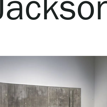
Jackso
Verkkokauppa