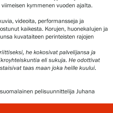
sta viimeisen kymmenen vuoden ajalta.
kuvia, videoita, performansseja ja
nostunut kaikesta. Korujen, huonekalujen ja
sunsa kuvataiteen perinteisten rajojen
iittiseksi, he kokosivat palvelijansa ja
royhteiskuntia eli sukuja. He odottivat
astaisivat taas maan joka heille kuului.
 suomalainen pelisuunnittelija Juhana