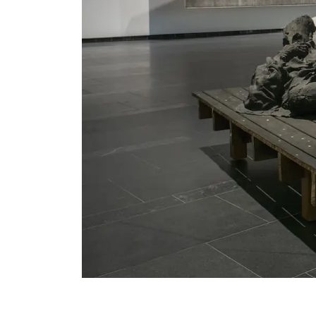
Serlachius Residenssi
SERLACHIUS+
Gösta Serlachiuksen taidesäätiö
Yhteystiedot
Ravintola Gösta
Serlachius Taidesauna