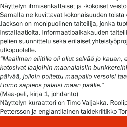
Näyttelyn ihmisenkaltaiset ja -kokoiset vei
Samalla ne kuvittavat kokonaisuuden toista o
Jackson on monipuolinen taiteilija, jonka tuo
installaatioita. Informaatioaikakauden taitei
pelien suunnittelu sekä erilaiset yhteistyöpr
ulkopuolelle.
“Maailman eliitille oli ollut selvää jo kauan, 
katosivat laajoihin maanalaisiin bunkkereih
päivää, jolloin poltettu maapallo versoisi taa
Homo sapiens palaisi maan päälle.”
(Maa-peli, kirja 1, johdanto)
Näyttelyn kuraattori on Timo Valjakka. Rool
Pettersson ja englantilainen taidekriitikko T