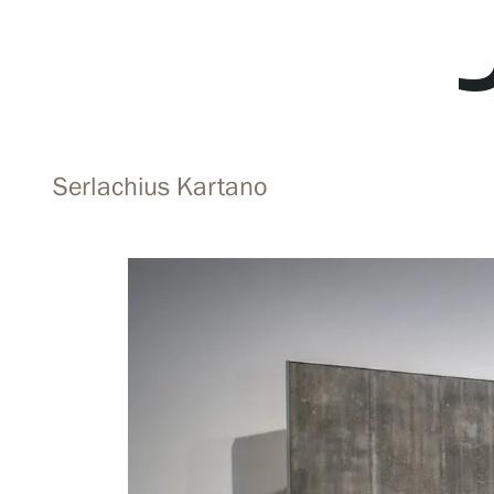
Tule meille
Näyttelyt
Serlachius Kartano
Tapahtumat
Palvelumme
Kokoelmat ja museo