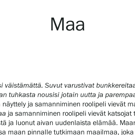
Maa
i väistämättä. Suvut varustivat bunkkereitaa
man tuhkasta nousisi jotain uutta ja parempa
n näyttely ja samanniminen roolipeli vievät 
aa
ja samanniminen roolipeli vievät katsojat
tä ja luonut aivan uudenlaista elämää. Maan
sa maan pinnalle tutkimaan maailmaa, joka on 