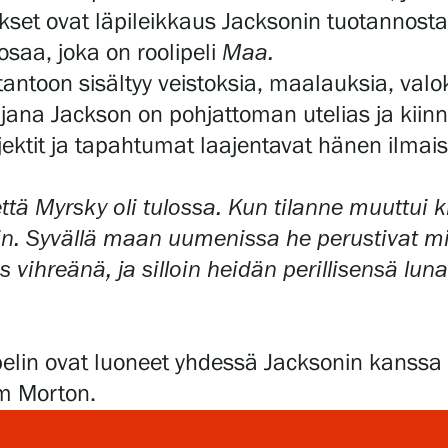
stokset ovat läpileikkaus Jacksonin tuotanno
saa, joka on roolipeli
Maa.
tantoon sisältyy veistoksia, maalauksia, valo
lijana Jackson on pohjattoman utelias ja kiin
ojektit ja tapahtumat laajentavat hänen ilmai
että Myrsky oli tulossa. Kun tilanne muuttui kr
in. Syvällä maan uumenissa he perustivat mik
s vihreänä, ja silloin heidän perillisensä lun
ipelin ovat luoneet yhdessä Jacksonin kanssa
om Morton.