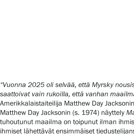
Serlachius Art & Sauna Express
Medialle
Vastuullisuus
Esteettömyys
Tietosuoja ja evästeet
“Vuonna 2025 oli selvää, että Myrsky nousis
Verkkokauppa
saattoivat vain rukoilla, että vanhan maail
Amerikkalaistaiteilija Matthew Day Jacksoni
Matthew Day Jacksonin (s. 1974) näyttely
M
tuhoutunut maailma on toipunut ilman ihmis
ihmiset lähettävät ensimmäiset tiedustelijan