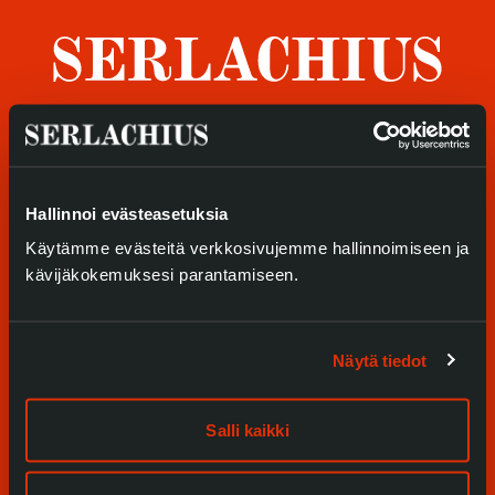
Tietosuoja ja evästeet
Verkkokauppa
Tule meille
Hallinnoi evästeasetuksia
Näyttelyt
Käytämme evästeitä verkkosivujemme hallinnoimiseen ja
Tapahtumat
kävijäkokemuksesi parantamiseen.
Palvelumme
Näytä tiedot
Kokoelmat ja museo
Serlachius Residenssi
Salli kaikki
SERLACHIUS+