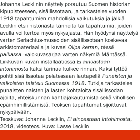
Johanna Lecklinin näyttely porautuu Suomen historian
kipupisteeseen, sisällissotaan, ja tarkastelee vuoden
1918 tapahtumien mahdollisia vaikutuksia ja jälkiä.
Gösta Serlachiuksen taidesäätiö
Lecklin etsii historiasta tarinoita tai tapahtumia, joiden
avulla voi kertoa myös nykyajasta. Hän hyödynsi näyttelyä
Yhteystiedot
varten Serlachius-museoiden sisällissotaan koskevaa
arkistomateriaalia ja kuvasi
Olipa kerran, tässä
Ravintola Gösta
paikassa
-valokuvasarjaa varten näkymiä Mäntässä.
Liikkuvan kuvan installaatiossa
Ei ainoastaan
Serlachius Taidesauna
intohimosta
kaksi tarinaa kulkee rinnan. Kaksi tyttöä
pohtii sisällissotaa pelatessaan lautapeliä
Punaisten ja
valkoisten taistelu Suomessa 1918
. Tutkija tarkastelee
Serlachius Art & Sauna Express
punaisten naisten ja lasten kohtaloita sisällissodan
ajoilta, yhteiskunnan kahtiajakautumista sekä vihollisen
Medialle
epäinhimillistämistä. Teoksen tapahtumat sijoittuvat
nykypäivään.
Vastuullisuus
Teoskuva: Johanna Lecklin,
Ei ainoastaan intohimosta
,
2018, videoteos. Kuva: Lasse Lecklin
Esteettömyys