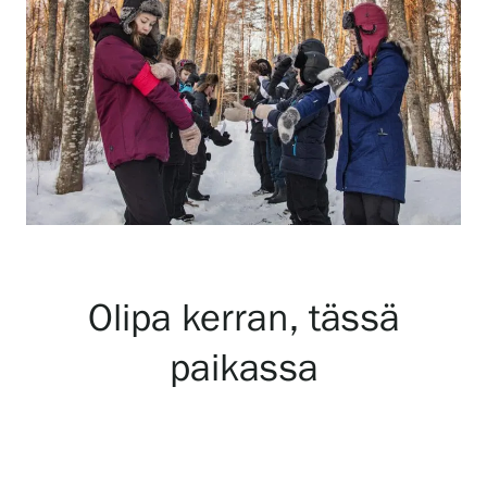
Näyttelyt
Tapahtumat
Palvelumme
Kokoelmat ja museo
Olipa kerran, tässä
paikassa
Serlachius Residenssi
SERLACHIUS+