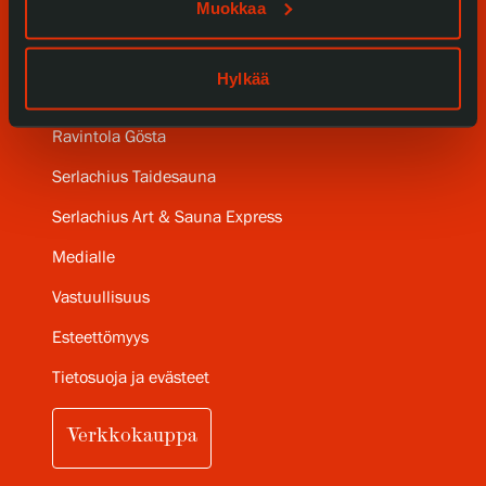
Muokkaa
Gösta Serlachiuksen taidesäätiö
Hylkää
Yhteystiedot
Ravintola Gösta
Serlachius Taidesauna
Serlachius Art & Sauna Express
Medialle
Vastuullisuus
Esteettömyys
Tietosuoja ja evästeet
Verkkokauppa