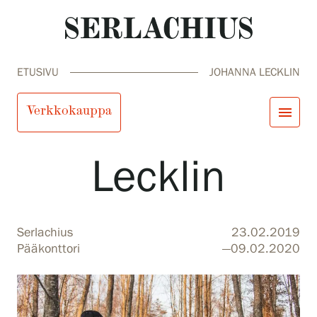
ETUSIVU
JOHANNA LECKLIN
Johanna
Verkkokauppa
menu
Lecklin
close
Tule meille
Näyttelyt
Tapahtumat
Palvelumme
search
Haku
fi
en
sv
ja
Serlachius
23.02.2019
Kokoelmat ja museo
Pääkonttori
—09.02.2020
Serlachius Residenssi
SERLACHIUS+
Tule meille