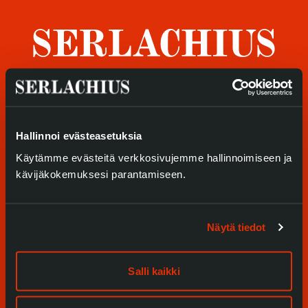
Tietosuoja ja evästeet
Verkkokauppa
Tule meille
Hallinnoi evästeasetuksia
Näyttelyt
Käytämme evästeitä verkkosivujemme hallinnoimiseen ja
Tapahtumat
kävijäkokemuksesi parantamiseen.
Palvelumme
Näytä tiedot
Kokoelmat ja museo
Serlachius Residenssi
Salli kaikki
SERLACHIUS+