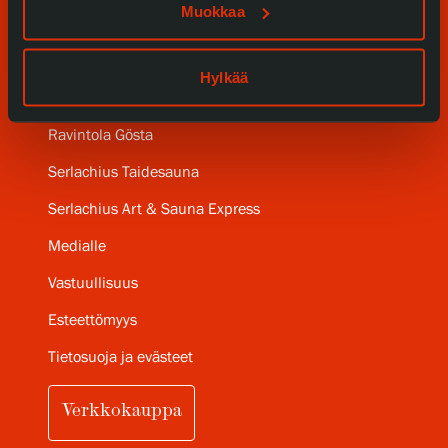
Muokkaa
Gösta Serlachiuksen taidesäätiö
Hylkää
Yhteystiedot
Ravintola Gösta
Serlachius Taidesauna
Serlachius Art & Sauna Express
Medialle
Vastuullisuus
Esteettömyys
Tietosuoja ja evästeet
Verkkokauppa