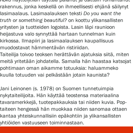
rakennus, jonka keskellä on ihmeellisesti ehjänä säilynyt
lasimaalaus. Lasimaalauksen teksti
Do you want the
truth or something beautiful?
on koottu ylikansallisten
Gösta Serlachiuksen taidesäätiö
yritysten ja tuotteiden logoista. Lasin läpi raunioon
heijastuva valo synnyttää hartaan tunnelman kuin
Yhteystiedot
kirkossa. Ilmapiiri ja lasimaalauksen kaupallisuus
muodostavat hämmentävän ristiriidan.
Ravintola Gösta
Taiteilija toivoo teoksen herättävän ajatuksia siitä, miten
meitä yritetään johdatella. Samalla hän haastaa katsojat
Serlachius Taidesauna
pohtimaan oman aikamme totuuksia: haluammeko
kuulla totuuden vai pelkästään jotain kaunista?
Serlachius Art & Sauna Express
Jani Leinonen (s. 1978) on Suomen tunnetuimpia
Medialle
nykytaiteilijoita. Hän käyttää teostensa materiaalina
tavaramerkkejä, tuotepakkauksia tai niiden kuvia. Pop-
Vastuullisuus
taiteen hengessä hän muokkaa niiden sanomaa ottaen
kantaa yhteiskunnallisiin epäkohtiin ja ylikansallisten
Esteettömyys
yhtiöiden vastuuseen toiminnastaan.