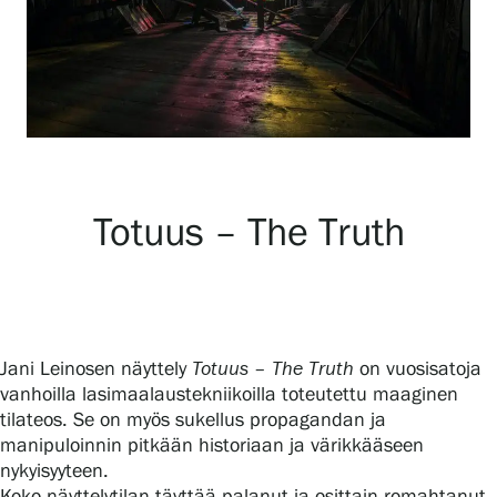
Näyttelyt
Tapahtumat
Palvelumme
Totuus – The Truth
Kokoelmat ja museo
Jani Leinosen näyttely
Totuus – The Truth
on vuosisatoja
Serlachius Residenssi
vanhoilla lasimaalaustekniikoilla toteutettu maaginen
tilateos. Se on myös sukellus propagandan ja
manipuloinnin pitkään historiaan ja värikkääseen
SERLACHIUS+
nykyisyyteen.
Koko näyttelytilan täyttää palanut ja osittain romahtanut