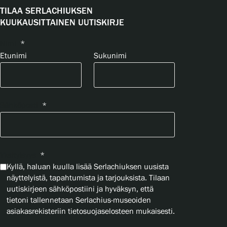
TILAA SERLACHIUKSEN
KUUKAUSITTAINEN UUTISKIRJE
Nimi
*
Etunimi
Sukunimi
Sähköposti
*
Yksityisyys
*
Kyllä, haluan kuulla lisää Serlachiuksen uusista
näyttelyistä, tapahtumista ja tarjouksista. Tilaan
uutiskirjeen sähköpostiini ja hyväksyn, että
tietoni tallennetaan Serlachius-museoiden
asiakasrekisteriin tietosuojaselosteen mukaisesti.