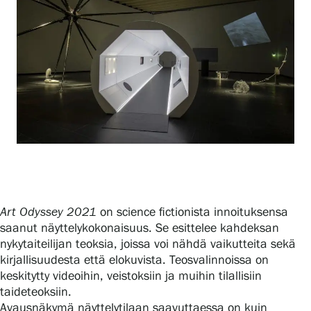
Näyttelyt
Tapahtumat
Palvelumme
Kokoelmat ja museo
Art Odyssey 2021
on science fictionista innoituksensa
saanut näyttelykokonaisuus. Se esittelee kahdeksan
Serlachius Residenssi
nykytaiteilijan teoksia, joissa voi nähdä vaikutteita sekä
kirjallisuudesta että elokuvista. Teosvalinnoissa on
keskitytty videoihin, veistoksiin ja muihin tilallisiin
SERLACHIUS+
taideteoksiin.
Avausnäkymä näyttelytilaan saavuttaessa on kuin