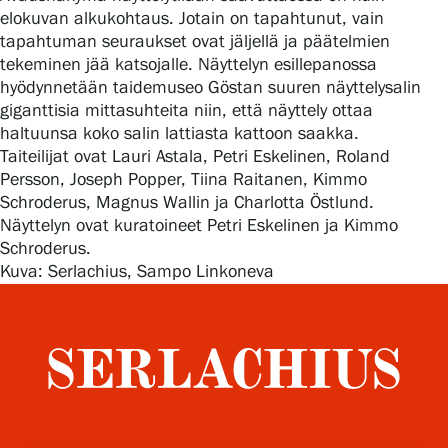
elokuvan alkukohtaus. Jotain on tapahtunut, vain
tapahtuman seuraukset ovat jäljellä ja päätelmien
tekeminen jää katsojalle. Näyttelyn esillepanossa
Gösta Serlachiuksen taidesäätiö
hyödynnetään taidemuseo Göstan suuren näyttelysalin
giganttisia mittasuhteita niin, että näyttely ottaa
Yhteystiedot
haltuunsa koko salin lattiasta kattoon saakka.
Taiteilijat ovat Lauri Astala, Petri Eskelinen, Roland
Ravintola Gösta
Persson, Joseph Popper, Tiina Raitanen, Kimmo
Schroderus, Magnus Wallin ja Charlotta Östlund.
Serlachius Taidesauna
Näyttelyn ovat kuratoineet Petri Eskelinen ja Kimmo
Schroderus.
Serlachius Art & Sauna Express
Kuva: Serlachius, Sampo Linkoneva
Medialle
Vastuullisuus
Esteettömyys