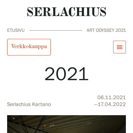
ETUSIVU
ART ODYSSEY 2021
Art Odyssey
Verkkokauppa
menu
2021
close
Tule meille
Näyttelyt
Tapahtumat
Palvelumme
search
Haku
fi
en
sv
ja
06.11.2021
Kokoelmat ja museo
Serlachius Kartano
—17.04.2022
Serlachius Residenssi
SERLACHIUS+
Tule meille