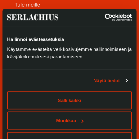
Tietosuoja ja evästeet
Tule meille
Näyttelyt
Verkkokauppa
Tapahtumat
Hallinnoi evästeasetuksia
Palvelumme
Käytämme evästeitä verkkosivujemme hallinnoimiseen ja
kävijäkokemuksesi parantamiseen.
Kokoelmat ja museo
Serlachius Residenssi
Näytä tiedot
SERLACHIUS+
Salli kaikki
Gösta Serlachiuksen taidesäätiö
Muokkaa
Yhteystiedot
Ravintola Gösta