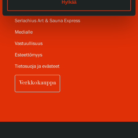
Hylkää
Serlachius Taidesauna
Serlachius Art & Sauna Express
Medialle
Vastuullisuus
Esteettömyys
Tietosuoja ja evästeet
Verkkokauppa