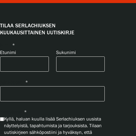
TILAA SERLACHIUKSEN
KUUKAUSITTAINEN UUTISKIRJE
Nimi
*
Etunimi
Sukunimi
Sähköposti
*
Yksityisyys
*
Kyllä, haluan kuulla lisää Serlachiuksen uusista
näyttelyistä, tapahtumista ja tarjouksista. Tilaan
uutiskirjeen sähköpostiini ja hyväksyn, että