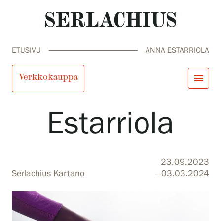
ETUSIVU
ANNA ESTARRIOLA
Anna
Verkkokauppa
menu
Estarriola
close
Tule meille
Näyttelyt
Tapahtumat
Palvelumme
search
Haku
fi
en
sv
ja
23.09.2023
Kokoelmat ja museo
Serlachius Kartano
—03.03.2024
Serlachius Residenssi
SERLACHIUS+
Tule meille