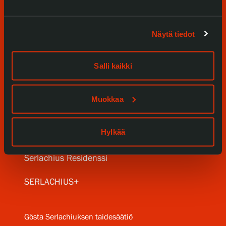
Näytä tiedot
Tule meille
Näyttelyt
Salli kaikki
Tapahtumat
Muokkaa
Palvelumme
Hylkää
Kokoelmat ja museo
Serlachius Residenssi
SERLACHIUS+
Gösta Serlachiuksen taidesäätiö