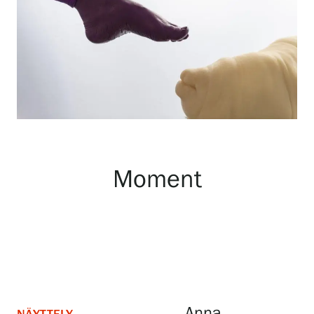
Näyttelyt
Tapahtumat
Palvelumme
Moment
Kokoelmat ja museo
Serlachius Residenssi
SERLACHIUS+
Anna