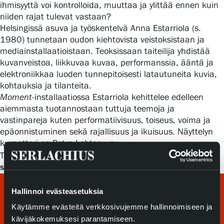
ihmisyyttä voi kontrolloida, muuttaa ja ylittää ennen kuin
Tietosuoja ja evästeet
niiden rajat tulevat vastaan?
Helsingissä asuva ja työskentelvä Anna Estarriola (s.
Verkkokauppa
1980) tunnetaan oudon kiehtovista veistoksistaan ja
mediainstallaatioistaan. Teoksissaan taiteilija yhdistää
kuvanveistoa, liikkuvaa kuvaa, performanssia, ääntä ja
elektroniikkaa luoden tunnepitoisesti latautuneita kuvia,
kohtauksia ja tilanteita.
Moment
-installaatiossa Estarriola kehittelee edelleen
aiemmasta tuotannostaan tuttuja teemoja ja
vastinpareja kuten performatiivisuus, toiseus, voima ja
epäonnistuminen sekä rajallisuus ja ikuisuus. Näyttelyn
kuraattori on Petra Lehtoruusu.
Moment
Teostiedot:
Anna Estarriola,
, installaatio, 2023,
sekatekniikka. Kuva: Serlachius, Sampo Linkoneva
Hallinnoi evästeasetuksia
Käytämme evästeitä verkkosivujemme hallinnoimiseen ja
kävijäkokemuksesi parantamiseen.