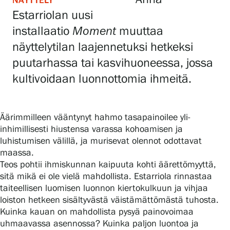
NÄYTTELY
Estarriolan uusi
installaatio
Moment
muuttaa
Gösta Serlachiuksen taidesäätiö
näyttelytilan laajennetuksi hetkeksi
puutarhassa tai kasvihuoneessa, jossa
Yhteystiedot
kultivoidaan luonnottomia ihmeitä.
Ravintola Gösta
Serlachius Taidesauna
Äärimmilleen vääntynyt hahmo tasapainoilee yli-
inhimillisesti hiustensa varassa kohoamisen ja
Serlachius Art & Sauna Express
luhistumisen välillä, ja murisevat olennot odottavat
maassa.
Medialle
Teos pohtii ihmiskunnan kaipuuta kohti äärettömyyttä,
sitä mikä ei ole vielä mahdollista. Estarriola rinnastaa
Vastuullisuus
taiteellisen luomisen luonnon kiertokulkuun ja vihjaa
loiston hetkeen sisältyvästä väistämättömästä tuhosta.
Esteettömyys
Kuinka kauan on mahdollista pysyä painovoimaa
uhmaavassa asennossa? Kuinka paljon luontoa ja