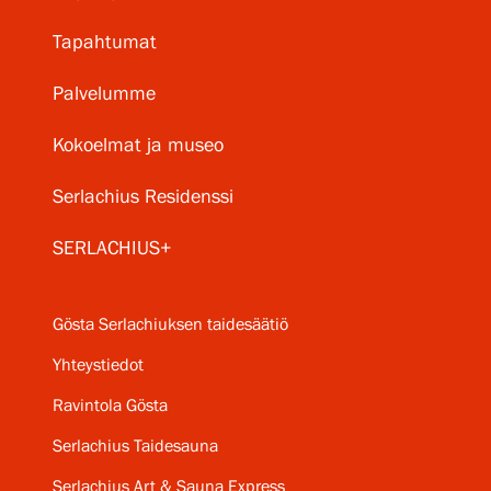
Tapahtumat
Palvelumme
Kokoelmat ja museo
Serlachius Residenssi
SERLACHIUS+
Gösta Serlachiuksen taidesäätiö
Yhteystiedot
Ravintola Gösta
Serlachius Taidesauna
Serlachius Art & Sauna Express