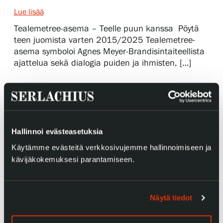
Lue lisää
Tealemetree-asema – Teelle puun kanssa Pöytä
Gösta Serlachiuksen taidesäätiö
teen juomista varten 2015/2025 Tealemetree-
asema symboloi Agnes Meyer-Brandisintaiteellista
Yhteystiedot
ajattelua sekä dialogia puiden ja ihmisten, […]
Ravintola Gösta
Serlachius Taidesauna
Hallinnoi evästeasetuksia
Serlachius Art & Sauna Express
Käytämme evästeitä verkkosivujemme hallinnoimiseen ja
Medialle
kävijäkokemuksesi parantamiseen.
Vastuullisuus
Näytä tiedot
Esteettömyys