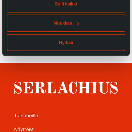
Tietosuoja ja evästeet
Salli kaikki
Verkkokauppa
Muokkaa
Hylkää
Tule meille
Näyttelyt