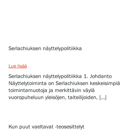
Näyttelyt
Tapahtumat
Serlachiuksen näyttelypolitiikka
Palvelumme
Lue lisää
Serlachiuksen näyttelypolitiikka 1. Johdanto
Kokoelmat ja museo
Näyttelytoiminta on Serlachiuksen keskeisimpiä
toimintamuotoja ja merkittävin väylä
vuoropuheluun yleisöjen, taiteilijoiden, […]
Serlachius Residenssi
SERLACHIUS+
Kun puut vaeltavat -teosesittelyt