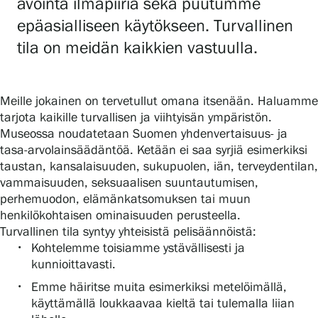
avointa ilmapiiriä sekä puutumme
epäasialliseen käytökseen. Turvallinen
tila on meidän kaikkien vastuulla.
Gösta Serlachiuksen taidesäätiö
Yhteystiedot
Meille jokainen on tervetullut omana itsenään. Haluamme
tarjota kaikille turvallisen ja viihtyisän ympäristön.
Ravintola Gösta
Museossa noudatetaan Suomen yhdenvertaisuus- ja
tasa-arvolainsäädäntöä. Ketään ei saa syrjiä esimerkiksi
Serlachius Taidesauna
taustan, kansalaisuuden, sukupuolen, iän, terveydentilan,
vammaisuuden, seksuaalisen suuntautumisen,
Serlachius Art & Sauna Express
perhemuodon, elämänkatsomuksen tai muun
henkilökohtaisen ominaisuuden perusteella.
Medialle
Turvallinen tila syntyy yhteisistä pelisäännöistä:
Kohtelemme toisiamme ystävällisesti ja
Vastuullisuus
kunnioittavasti.
Emme häiritse muita esimerkiksi metelöimällä,
Esteettömyys
käyttämällä loukkaavaa kieltä tai tulemalla liian