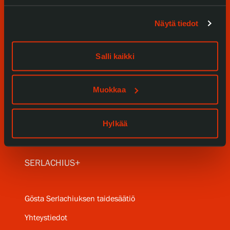
Tule meille
Näytä tiedot
Näyttelyt
Salli kaikki
Tapahtumat
Muokkaa
Palvelumme
Kokoelmat ja museo
Hylkää
Serlachius Residenssi
SERLACHIUS+
Gösta Serlachiuksen taidesäätiö
Yhteystiedot