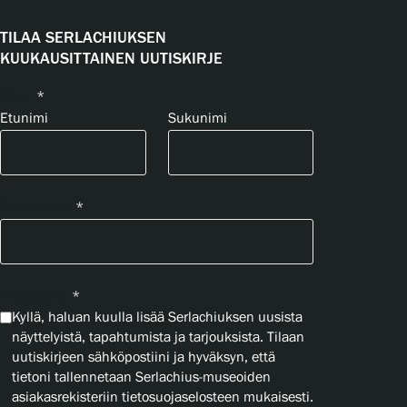
TILAA SERLACHIUKSEN
KUUKAUSITTAINEN UUTISKIRJE
Nimi
*
Etunimi
Sukunimi
Sähköposti
*
Yksityisyys
*
Kyllä, haluan kuulla lisää Serlachiuksen uusista
näyttelyistä, tapahtumista ja tarjouksista. Tilaan
uutiskirjeen sähköpostiini ja hyväksyn, että
tietoni tallennetaan Serlachius-museoiden
asiakasrekisteriin tietosuojaselosteen mukaisesti.