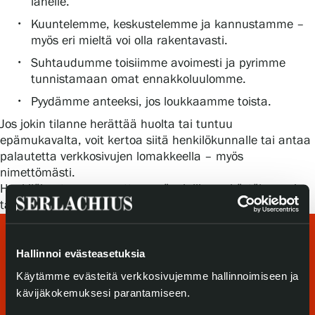
lähelle.
Tietosuoja ja evästeet
Kuuntelemme, keskustelemme ja kannustamme –
myös eri mieltä voi olla rakentavasti.
Verkkokauppa
Suhtaudumme toisiimme avoimesti ja pyrimme
tunnistamaan omat ennakkoluulomme.
Pyydämme anteeksi, jos loukkaamme toista.
Jos jokin tilanne herättää huolta tai tuntuu
epämukavalta, voit kertoa siitä henkilökunnalle tai antaa
palautetta verkkosivujen lomakkeella – myös
nimettömästi.
Henkilökuntamme puuttuu epäasialliseen käytökseen ja
tarjoaa tarvittaessa tukea.
Hallinnoi evästeasetuksia
Käytämme evästeitä verkkosivujemme hallinnoimiseen ja
kävijäkokemuksesi parantamiseen.