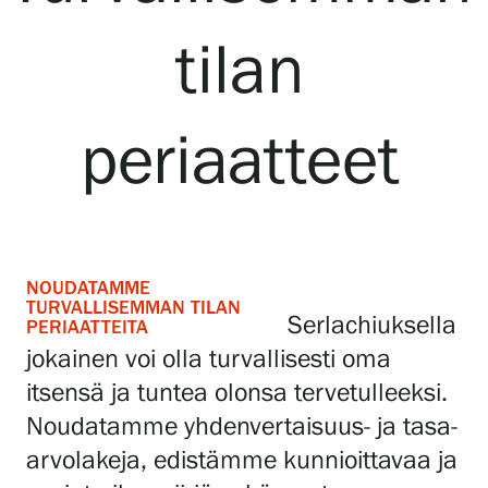
tilan
Näyttelyt
Tapahtumat
periaatteet
Palvelumme
NOUDATAMME
Kokoelmat ja museo
TURVALLISEMMAN TILAN
Serlachiuksella
PERIAATTEITA
jokainen voi olla turvallisesti oma
Serlachius Residenssi
itsensä ja tuntea olonsa tervetulleeksi.
Noudatamme yhdenvertaisuus- ja tasa-
SERLACHIUS+
arvolakeja, edistämme kunnioittavaa ja