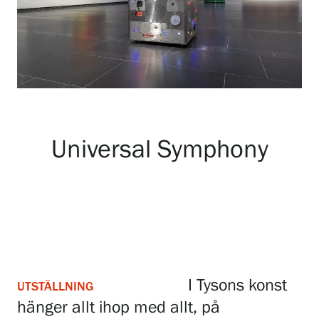
Utställningar
Samlingar och museum
Serlachius Residens
Universal Symphony
Tjänster
SERLACHIUS+
I Tysons konst
UTSTÄLLNING
hänger allt ihop med allt, på