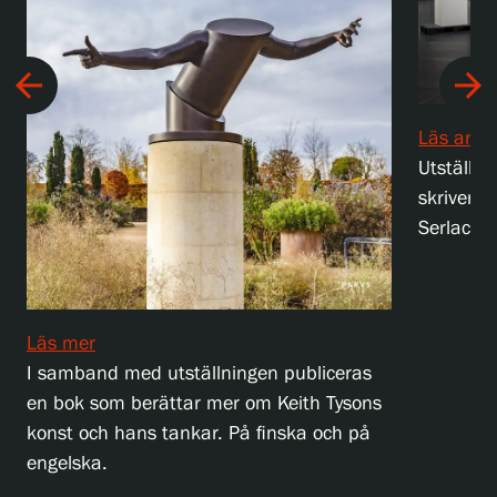
arrow_back
arrow_forward
Läs artik
Utställni
skriver o
Serlachiu
Läs mer
I samband med utställningen publiceras
en bok som berättar mer om Keith Tysons
konst och hans tankar. På finska och på
engelska.