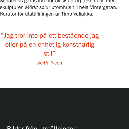
Serlachius gårds interiör till skulpturparken och med
skulpturen
Mörkt solur
utomhus till hela Vintergatan.
Kurator för utställningen är Timo Valjakka.
”Jag tror inte på ett bestående jag
eller på en enhetlig konstnärlig
stil”
Keith Tyson