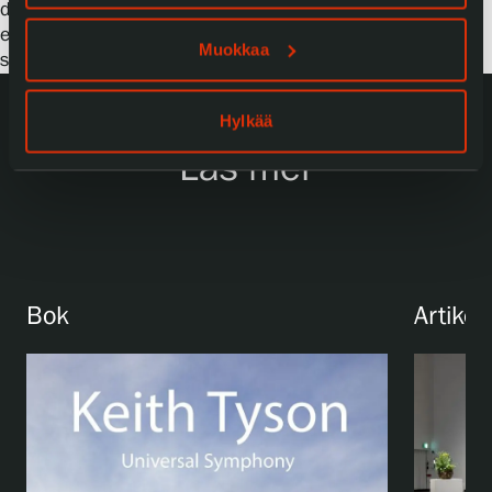
de informationssystem, fysiska processer och sociala och
estetiska impulser vi möter i vardagen skapar konstverk
Muokkaa
som var och en är sin egen unika individ.
Hylkää
Läs mer
Bok
Artikel