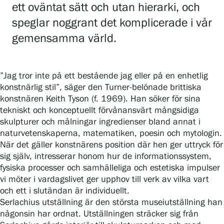
Gösta Serlachius konststiftelse
ett oväntat sätt och utan hierarki, och
speglar noggrant det komplicerade i vår
Kontaktinformation
gemensamma värld.
Restaurang Gösta
Serlachius Konstbastu
”Jag tror inte på ett bestående jag eller på en enhetlig
konstnärlig stil”, säger den Turner-belönade brittiska
Serlachius Art & Sauna Express
konstnären Keith Tyson (f. 1969). Han söker för sina
tekniskt och konceptuellt förvånansvärt mångsidiga
Hållbarhet hos Serlachius
skulpturer och målningar ingredienser bland annat i
naturvetenskaperna, matematiken, poesin och mytologin.
När det gäller konstnärens position där hen ger uttryck för
Hinderfrihet
sig själv, intresserar honom hur de informationssystem,
fysiska processer och samhälleliga och estetiska impulser
Dataskydd
vi möter i vardagslivet ger upphov till verk av vilka vart
och ett i slutändan är individuellt.
Webshop
Serlachius utställning är den största museiutställning han
någonsin har ordnat. Utställningen sträcker sig från