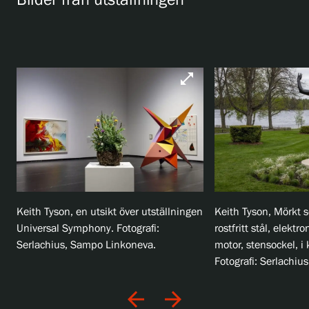
Bilder från utställningen
open_in_full
Keith Tyson, en utsikt över utställningen
Keith Tyson, Mörkt s
Universal Symphony. Fotografi:
rostfritt stål, elektro
Serlachius, Sampo Linkoneva.
motor, stensockel, i
Fotografi: Serlachi
arrow_back
arrow_forward