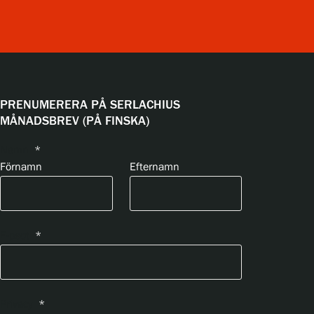
PRENUMERERA PÅ SERLACHIUS
MÅNADSBREV (PÅ FINSKA)
Namn
*
Förnamn
Efternamn
E-psot
*
Privacy
*