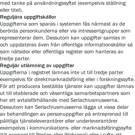
med tanke på användningssyftet (exempelvis ställning
eller titel).
Reguljära uppgiftskällor
Uppgifterna som sparas i systemen fås närmast av de
berörda personkunderna eller via intressentgrupper som
representerar dem. Dessutom kan uppgifter samlas in
och uppdateras även från offentliga informationskällor så
som nätsidor eller offentliga register som hanteras av
tredje parter.
Reguljär utlämning av uppgifter
Uppgifterna i registret lämnas inte ut till tredje parter
exempelvis för direktmarknadsföring eller i forskningssyfte.
För att producera beställda tjänster kan uppgifter lämnas
ut till etablerade och väsentliga samarbetspartners som
har ett avtalsförhållande med Serlachiusmuseerna.
Dessutom kan Serlachiusmuseerna lägga ut vissa delar
av behandlingen av personuppgifter på entreprenad till
pålitliga tjänsteleverantörer eller underleverantörer
exempelvis i kommunikations- eller marknadsföringssyfte
(till exempel till Posten eller Webropol) eller i syfte att