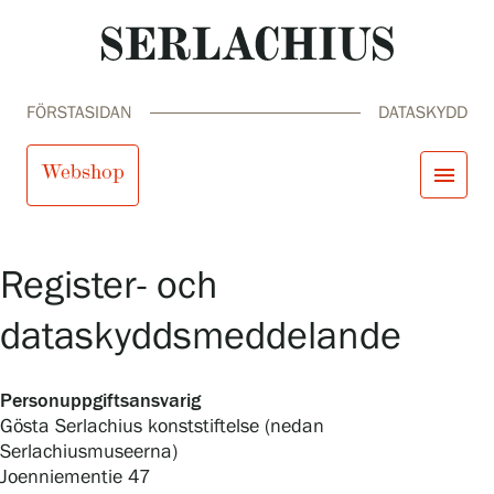
FÖRSTASIDAN
DATASKYDD
Webshop
menu
close
Besök oss
Register- och
Utställningar
Samlingar och museum
dataskyddsmeddelande
Serlachius Residens
search
Sök
fi
en
sv
ja
Tjänster
SERLACHIUS+
Personuppgiftsansvarig
Gösta Serlachius konststiftelse (nedan
Serlachiusmuseerna)
Besök oss
Joenniementie 47