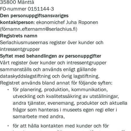
35800 Mänttä
FO-nummer 0151144-3
Utställningar
Den personuppgiftsansvariges
kontaktperson:
ekonomichef Juha Roponen
(förnamn.efternamn@serlachius.fi)
Samlingar och museum
Registrets namn
Serlachiusmuseernas register över kunder och
intressentgrupper
Syftet med behandlingen av personuppgifter
Serlachius Residens
Vårt register över kunder och intressentgrupper
sammanställs och används enligt gällande
dataskyddslagstiftning och övrig lagstiftning.
Tjänster
Registret används bland annat för följande syften:
för planering, produktion, kommunikation,
utveckling och kvalitetssäkring av utställningar,
SERLACHIUS+
andra tjänster, evenemang, produkter och aktuella
frågor som hanteras i museets egen regi eller i
samarbete med andra,
för att hålla kontakten med kunder och för