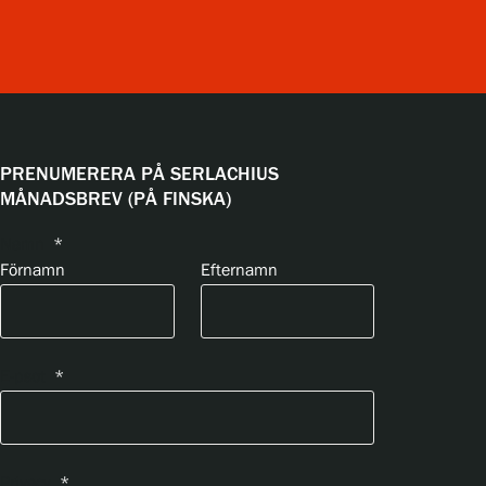
PRENUMERERA PÅ SERLACHIUS
MÅNADSBREV (PÅ FINSKA)
Namn
*
Förnamn
Efternamn
E-psot
*
Privacy
*