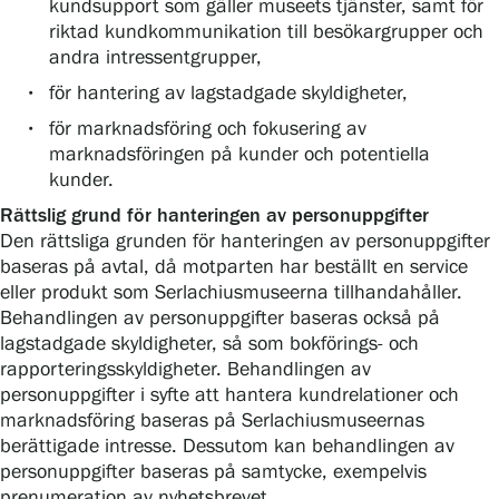
Gösta Serlachius konststiftelse
kundsupport som gäller museets tjänster, samt för
riktad kundkommunikation till besökargrupper och
Kontaktinformation
andra intressentgrupper,
för hantering av lagstadgade skyldigheter,
Restaurang Gösta
för marknadsföring och fokusering av
marknadsföringen på kunder och potentiella
Serlachius Konstbastu
kunder.
Rättslig grund för hanteringen av personuppgifter
Serlachius Art & Sauna Express
Den rättsliga grunden för hanteringen av personuppgifter
baseras på avtal, då motparten har beställt en service
Hållbarhet hos Serlachius
eller produkt som Serlachiusmuseerna tillhandahåller.
Behandlingen av personuppgifter baseras också på
Hinderfrihet
lagstadgade skyldigheter, så som bokförings- och
rapporteringsskyldigheter. Behandlingen av
Dataskydd
personuppgifter i syfte att hantera kundrelationer och
marknadsföring baseras på Serlachiusmuseernas
Webshop
berättigade intresse. Dessutom kan behandlingen av
personuppgifter baseras på samtycke, exempelvis
prenumeration av nyhetsbrevet.