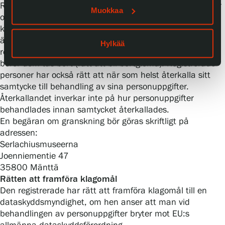
Registrerade personer har rätt att granska vilka uppgifter
Muokkaa
om dem som har sparats i registret, samt att begära
korrigering av sådana uppgifter som berör dem och som
är felaktiga, ospecifika eller ofullständiga. Dessutom har
Hylkää
registrerade personer rätt att begära att uppgifter som
berör dem tas bort (rätt att bli bortglömd). Registrerade
personer har också rätt att när som helst återkalla sitt
samtycke till behandling av sina personuppgifter.
Återkallandet inverkar inte på hur personuppgifter
behandlades innan samtycket återkallades.
En begäran om granskning bör göras skriftligt på
adressen:
Serlachiusmuseerna
Joenniementie 47
35800 Mänttä
Rätten att framföra klagomål
Den registrerade har rätt att framföra klagomål till en
dataskyddsmyndighet, om hen anser att man vid
behandlingen av personuppgifter bryter mot EU:s