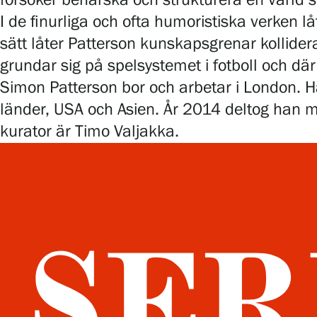
försöker behärska och strukturera en värld s
I de finurliga och ofta humoristiska verken lå
sätt låter Patterson kunskapsgrenar kollider
grundar sig på spelsystemet i fotboll och d
Simon Patterson bor och arbetar i London. Han
länder, USA och Asien. År 2014 deltog han m
kurator är Timo Valjakka.