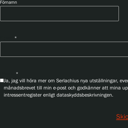
Förnamn
E-psot
*
Privacy
*
Ja, jag vill höra mer om Serlachius nya utställningar,
månadsbrevet till min e-post och godkänner att mina up
intressentregister enligt dataskyddsbeskrivningen.
Ski