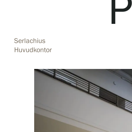
P
Besök oss
Serlachius
Utställningar
Huvudkontor
Samlingar och museum
Serlachius Residens
Tjänster