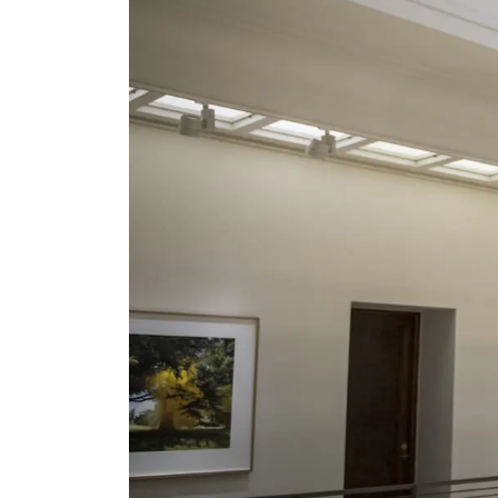
SERLACHIUS+
Gösta Serlachius konststiftelse
Kontaktinformation
Restaurang Gösta
Serlachius Konstbastu
Serlachius Art & Sauna Express
Hållbarhet hos Serlachius