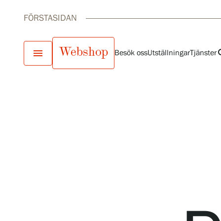
FÖRSTASIDAN
Webshop
menu
se
Besök oss
Utställningar
Tjänster
Besök oss
Utställningar
Samlingar och museum
Serlachius Residens
Tjänster
SERLACHIUS+