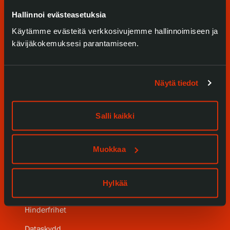
Serlachius Residens
Hallinnoi evästeasetuksia
Käytämme evästeitä verkkosivujemme hallinnoimiseen ja
Tjänster
kävijäkokemuksesi parantamiseen.
SERLACHIUS+
Näytä tiedot
Gösta Serlachius konststiftelse
Kontaktinformation
Salli kaikki
Restaurang Gösta
Muokkaa
Serlachius Konstbastu
Serlachius Art & Sauna Express
Hylkää
Hållbarhet hos Serlachius
Hinderfrihet
Dataskydd