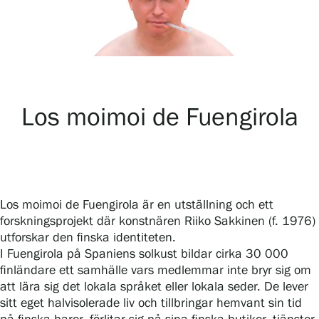
Utställningar
Samlingar och museum
Los moimoi de Fuengirola
Serlachius Residens
Tjänster
Los moimoi de Fuengirola är en utställning och ett
forskningsprojekt där konstnären Riiko Sakkinen (f. 1976)
utforskar den finska identiteten.
SERLACHIUS+
I Fuengirola på Spaniens solkust bildar cirka 30 000
finländare ett samhälle vars medlemmar inte bryr sig om
att lära sig det lokala språket eller lokala seder. De lever
sitt eget halvisolerade liv och tillbringar hemvant sin tid