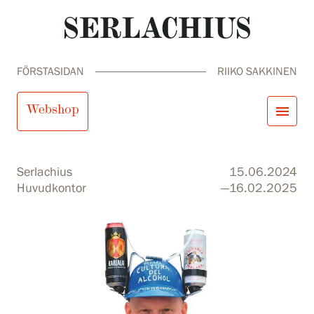
FÖRSTASIDAN
RIIKO SAKKINEN
Riiko Sakkinen
Webshop
menu
close
Besök oss
Serlachius
15.06.2024
Utställningar
Huvudkontor
—16.02.2025
Samlingar och museum
Serlachius Residens
search
Sök
fi
en
sv
ja
Tjänster
SERLACHIUS+
Besök oss