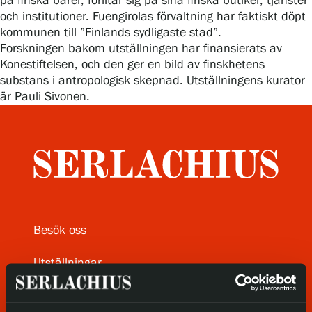
på finska barer, förlitar sig på sina finska butiker, tjänster
Gösta Serlachius konststiftelse
och institutioner. Fuengirolas förvaltning har faktiskt döpt
kommunen till ”Finlands sydligaste stad”.
Kontaktinformation
Forskningen bakom utställningen har finansierats av
Konestiftelsen, och den ger en bild av finskhetens
Restaurang Gösta
substans i antropologisk skepnad. Utställningens kurator
är Pauli Sivonen.
Serlachius Konstbastu
Serlachius Art & Sauna Express
Hållbarhet hos Serlachius
Hinderfrihet
Besök oss
Dataskydd
Utställningar
Webshop
Samlingar och museum