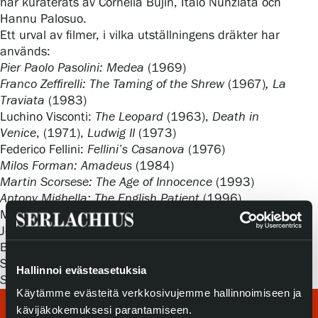
har kuraterats av Cornelia Bujin, Italo Nunziata och
Hannu Palosuo.
Ett urval av filmer, i vilka utställningens dräkter har
används:
Pier Paolo Pasolini: Medea
(1969)
Franco Zeffirelli: The Taming of the Shrew
(1967)
, La
Traviata
(1983)
Luchino Visconti:
The Leopard
(1963),
Death in
Venice
, (1971),
Ludwig
II
(1973)
Federico Fellini:
Fellini’s Casanova
(1976)
Milos Forman: Amadeus
(1984)
Martin Scorsese: The Age of Innocence
(1993)
Antony Mighella: The English Patient
(1996)
Mel Gibson:
The Passion of the Christ
(2004)
Jean-Jacque Annaud:
The Name of the Rose
(1986)
Bernard Rose:
Anna Karenina
(1997)
Sergio Leone:
Once Upon a Time in Americ
a (1984)
Hallinnoi evästeasetuksia
Sofia Coppola: Marie Antoinette
(2006)
Käytämme evästeitä verkkosivujemme hallinnoimiseen ja
kävijäkokemuksesi parantamiseen.