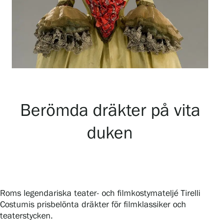
Utställningar
Samlingar och museum
Serlachius Residens
Berömda dräkter på vita
duken
Tjänster
SERLACHIUS+
Roms legendariska teater- och filmkostymateljé Tirelli
Costumis prisbelönta dräkter för filmklassiker och
teaterstycken.