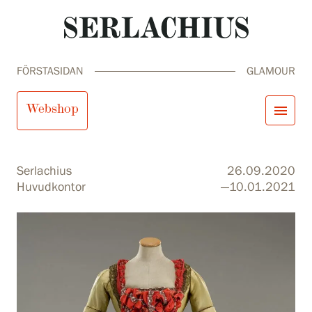
FÖRSTASIDAN
GLAMOUR
Glamour
Webshop
menu
close
Besök oss
Serlachius
26.09.2020
Utställningar
Huvudkontor
—10.01.2021
Samlingar och museum
Serlachius Residens
search
Sök
fi
en
sv
ja
Tjänster
SERLACHIUS+
Besök oss