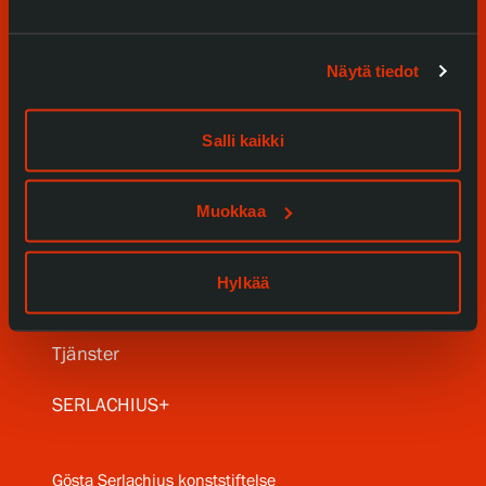
Näytä tiedot
Salli kaikki
Besök oss
Utställningar
Muokkaa
Samlingar och museum
Hylkää
Serlachius Residens
Tjänster
SERLACHIUS+
Gösta Serlachius konststiftelse