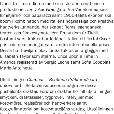
Gösta Serlachius konststiftelse
Cinecittà-filmstudiorna med sina stora internationella
produktioner,
La Dolce Vitas
gata, Via Veneto med sina
Kontaktinformation
filmstjärnor och paparazzi samt 1950-talets ekonomiska
boom i kombination med Italiens högklassiga och kreativa
Restaurang Gösta
hantverkskunnande, har skapat Roms legendariska
teater- och filmkostymateljéer. En av dem är Tirelli
Serlachius Konstbastu
Costumi vars dräkter har förlänat Italien ett flertal Oscar-
pris och -nomineringar samt andra internationella priser.
Serlachius Art & Sauna Express
Dessa har beviljats bl.a. för Så tuktas en argbigga med
Elisabeth Taylor som stjärna, Once Upon a Time in
Hållbarhet hos Serlachius
America regisserad av Sergio Leone samt Sofia Coppolas
Marie Antoinette.
Hinderfrihet
Utställningen
Glamour – Berömda dräkter på vita
duken
för till Serlachiusmuseerna några av dessa
Dataskydd
prisbelönta dräkter. Förutom dräkter hör till utställningen
smycken, dräktskisser, tygprover, intervjuer med
Webshop
kostymörer, regissörer och hantverkare samt
fotografimaterial om kostymateljéns vardag. Utställningen